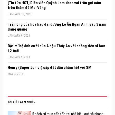
[Tin tức HOT] Diễn viên Quỳnh Lam khoe vai trần gợi cảm
trên thảm đỏ Mai Vàng
JANUARY 15, 2021
Trải lòng của hoa hậu đại dương Lê Âu Ngân Anh, sau 3 năm
đăng quang
JANUARY 9, 2021
Bật mí bộ ảnh cưới của Á hậu Thúy An với chồng tiến sĩ hơn
12 tuổi
JANUARY 9, 2021
Henry (Super Junior) sắp đặt dấu chấm hết với SM
MAY 4, 2018
BÀI VIẾT XEM NHIỀU
5 cách trị mụn cấp tốc tại nhà hiệu quả và nhanh