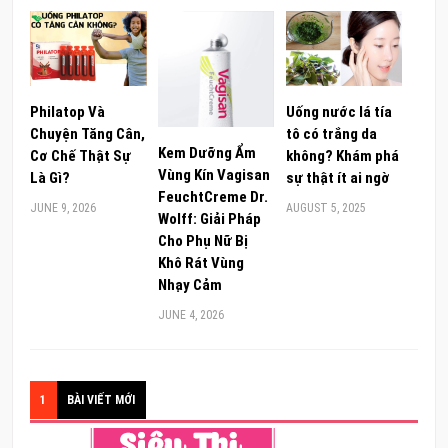
Philatop Và
Uống nước lá tía
Chuyện Tăng Cân,
tô có trắng da
Kem Dưỡng Ẩm
Cơ Chế Thật Sự
không? Khám phá
Vùng Kín Vagisan
Là Gì?
sự thật ít ai ngờ
FeuchtCreme Dr.
JUNE 9, 2026
AUGUST 5, 2025
Wolff: Giải Pháp
Cho Phụ Nữ Bị
Khô Rát Vùng
Nhạy Cảm
JUNE 4, 2026
1
BÀI VIẾT MỚI