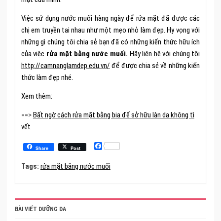
Việc sử dụng nước muối hàng ngày để rửa mặt đã được các
chị em truyền tai nhau như một mẹo nhỏ làm đẹp. Hy vọng với
những gì chúng tôi chia sẻ bạn đã có những kiến thức hữu ích
của việc
rửa mặt bằng nước muối.
Hãy liên hệ với chúng tôi
http://camnanglamdep.edu.vn/
để được chia sẻ về những kiến
thức làm đẹp nhé.
Xem thêm:
==>
Bất ngờ cách rửa mặt bằng bia để sở hữu làn da không tì
vết
Facebook
Share
Post
Tags:
rửa mặt bằng nước muối
BÀI VIẾT DƯỠNG DA