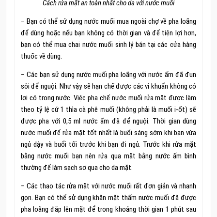
Cách rửa mặt an toàn nhất cho da với nước muối
– Bạn có thể sử dụng nước muối mua ngoài chợ về pha loãng
để dùng hoặc nếu bạn không có thời gian và để tiện lợi hơn,
bạn có thể mua chai nước muối sinh lý bán tại các cửa hàng
thuốc về dùng.
– Các bạn sử dụng nước muối pha loãng với nước ấm đã đun
sôi để nguội. Như vậy sẽ hạn chế được các vi khuẩn không có
lợi có trong nước. Việc pha chế nước muối rửa mặt được làm
theo tỷ lệ cứ 1 thìa cà phê muối (không phải là muối i-ốt) sẽ
được pha với 0,5 ml nước ấm đã để nguội. Thời gian dùng
nước muối để rửa mặt tốt nhất là buổi sáng sớm khi bạn vừa
ngủ dậy và buổi tối trước khi bạn đi ngủ. Trước khi rửa mặt
bằng nước muối bạn nên rửa qua mặt bằng nước ấm bình
thường để làm sạch sơ qua cho da mặt.
– Các thao tác rửa mặt với nước muối rất đơn giản và nhanh
gọn. Bạn có thể sử dụng khăn mặt thấm nước muối đã được
pha loãng đắp lên mặt để trong khoảng thời gian 1 phút sau