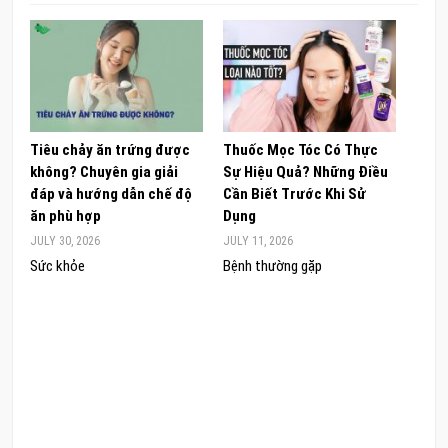
Tiêu chảy ăn trứng được
Thuốc Mọc Tóc Có Thực
Khám
không? Chuyên gia giải
Sự Hiệu Quả? Những Điều
Sâm 
đáp và hướng dẫn chế độ
Cần Biết Trước Khi Sử
ong 
ăn phù hợp
Dụng
đúng
JULY 30, 2026
JULY 11, 2026
JUNE 
Sức khỏe
Bệnh thường gặp
Sức 