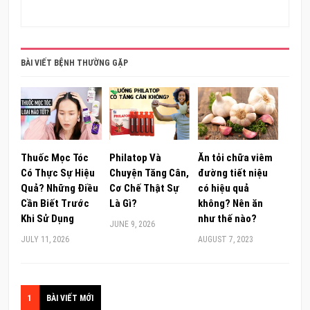
BÀI VIẾT BỆNH THƯỜNG GẶP
Thuốc Mọc Tóc
Philatop Và
Ăn tỏi chữa viêm
Có Thực Sự Hiệu
Chuyện Tăng Cân,
đường tiết niệu
Quả? Những Điều
Cơ Chế Thật Sự
có hiệu quả
Cần Biết Trước
Là Gì?
không? Nên ăn
Khi Sử Dụng
như thế nào?
JUNE 9, 2026
JULY 11, 2026
AUGUST 7, 2023
1
BÀI VIẾT MỚI