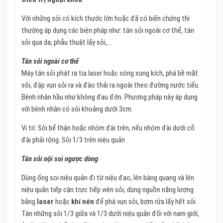
Với những sỏi có kích thước lớn hoặc đã có biến chứng thì
thường áp dụng các biện pháp như: tán sỏi ngoài cơ thể, tán
sỏi qua da, phẫu thuật lấy sỏi,…
Tán sỏi ngoài cơ thể
Máy tán sỏi phát ra tia laser hoặc sóng xung kích, phá bề mặt
sỏi, đập vụn sỏi ra và đào thải ra ngoài theo đường nước tiểu.
Bệnh nhân hầu như không đau đớn. Phương pháp này áp dụng
với bệnh nhân có sỏi khoảng dưới 3cm.
Vị trí: Sỏi bể thận hoặc nhóm đài trên, nếu nhóm đài dưới cổ
đài phải rộng. Sỏi 1/3 trên niệu quản
Tán sỏi nội soi ngược dòng
Dùng ống soi niệu quản đi từ niệu đạo, lên bàng quang và lên
niệu quản tiếp cận trực tiếp viên sỏi, dùng nguồn năng lượng
bằng
laser
hoặc
khí nén
để phá vụn sỏi, bơm rửa lấy hết sỏi.
Tán những sỏi 1/3 giữa và 1/3 dưới niệu quản đối với nam giới,