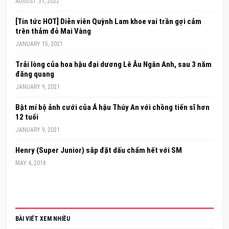
AUGUST 31, 2022
[Tin tức HOT] Diễn viên Quỳnh Lam khoe vai trần gợi cảm
trên thảm đỏ Mai Vàng
JANUARY 15, 2021
Trải lòng của hoa hậu đại dương Lê Âu Ngân Anh, sau 3 năm
đăng quang
JANUARY 9, 2021
Bật mí bộ ảnh cưới của Á hậu Thúy An với chồng tiến sĩ hơn
12 tuổi
JANUARY 9, 2021
Henry (Super Junior) sắp đặt dấu chấm hết với SM
MAY 4, 2018
BÀI VIẾT XEM NHIỀU