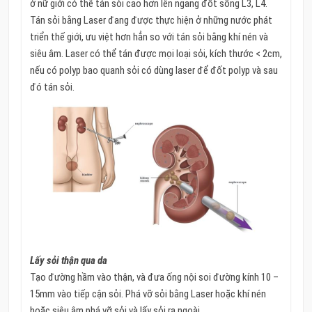
ở nữ giới có thể tán sỏi cao hơn lên ngang đốt sống L3, L4.
Tán sỏi bằng Laser đang được thực hiện ở những nước phát
triển thế giới, ưu việt hơn hẳn so với tán sỏi bằng khí nén và
siêu âm. Laser có thể tán được mọi loại sỏi, kích thước < 2cm,
nếu có polyp bao quanh sỏi có dùng laser để đốt polyp và sau
đó tán sỏi.
Lấy sỏi thận qua da
Tạo đường hầm vào thận, và đưa ống nội soi đường kính 10 –
15mm vào tiếp cận sỏi. Phá vỡ sỏi bằng Laser hoặc khí nén
hoặc siêu âm phá vỡ sỏi và lấy sỏi ra ngoài.