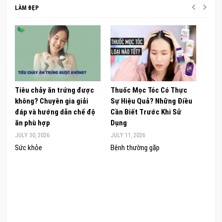
LÀM ĐẸP
Tiêu chảy ăn trứng được
Thuốc Mọc Tóc Có Thực
Khám
không? Chuyên gia giải
Sự Hiệu Quả? Những Điều
Sâm 
đáp và hướng dẫn chế độ
Cần Biết Trước Khi Sử
ong 
ăn phù hợp
Dụng
đúng
JULY 30, 2026
JULY 11, 2026
JUNE 
Sức khỏe
Bệnh thường gặp
Sức 