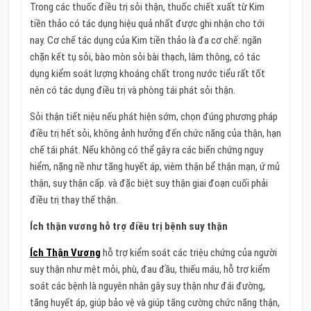
Trong các thuốc điều trị sỏi thận, thuốc chiết xuất từ Kim
tiền thảo có tác dụng hiệu quả nhất được ghi nhận cho tới
nay. Cơ chế tác dụng của Kim tiền thảo là đa cơ chế: ngăn
chặn kết tụ sỏi, bào mòn sỏi bài thạch, lâm thông, có tác
dụng kiểm soát lượng khoáng chất trong nước tiểu rất tốt
nên có tác dụng điều trị và phòng tái phát sỏi thận.
Sỏi thận tiết niệu nếu phát hiện sớm, chọn đúng phương pháp
điều trị hết sỏi, không ảnh hưởng đến chức năng của thận, hạn
chế tái phát. Nếu không có thể gây ra các biến chứng nguy
hiểm, nặng nề như tăng huyết áp, viêm thận bể thận mạn, ứ mủ
thận, suy thận cấp. và đặc biệt suy thận giai đoạn cuối phải
điều trị thay thế thận.
Ích thận vương hỗ trợ điều trị bệnh suy thận
Ích Thận Vương
hỗ trợ kiểm soát các triệu chứng của người
suy thận như mệt mỏi, phù, đau đầu, thiếu máu, hỗ trợ kiểm
soát các bệnh là nguyên nhân gây suy thận như đái đường,
tăng huyết áp, giúp bảo vệ và giúp tăng cường chức năng thận,