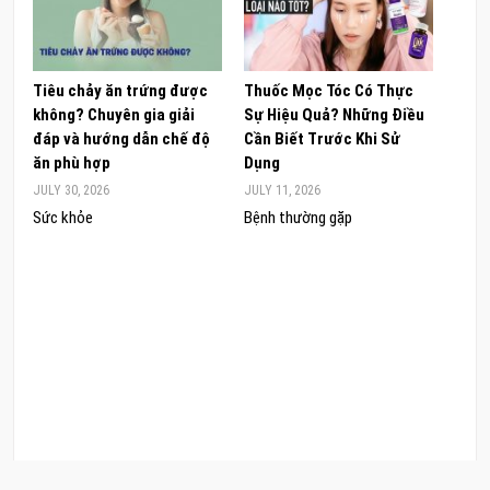
Tiêu chảy ăn trứng được
Thuốc Mọc Tóc Có Thực
Khám
không? Chuyên gia giải
Sự Hiệu Quả? Những Điều
Sâm 
đáp và hướng dẫn chế độ
Cần Biết Trước Khi Sử
ong 
ăn phù hợp
Dụng
đúng
JULY 30, 2026
JULY 11, 2026
JUNE 
Sức khỏe
Bệnh thường gặp
Sức 