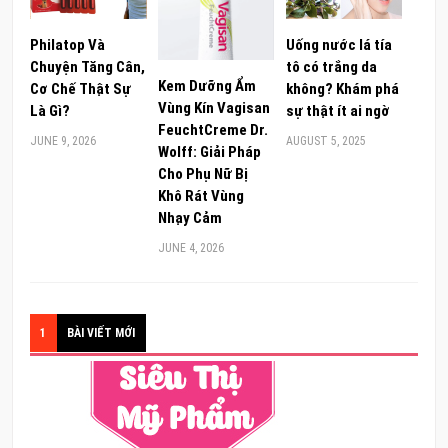
Philatop Và
Uống nước lá tía
Chuyện Tăng Cân,
tô có trắng da
Kem Dưỡng Ẩm
Cơ Chế Thật Sự
không? Khám phá
Vùng Kín Vagisan
Là Gì?
sự thật ít ai ngờ
FeuchtCreme Dr.
JUNE 9, 2026
AUGUST 5, 2025
Wolff: Giải Pháp
Cho Phụ Nữ Bị
Khô Rát Vùng
Nhạy Cảm
JUNE 4, 2026
1
BÀI VIẾT MỚI