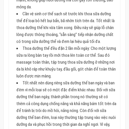
mỏng da.
Cần vệ sinh cơ thể sạch sẽ trước khi thoa sữa dưỡng
thể để loại bỏ hết bụi bẩn, bã nhờn tích trên da. Tốt nhất là
thoa dưỡng thể khi vừa tắm xong. Điều này sẽ giúp lỗ chân
lông được thông thoáng, “sẵn sàng” tiếp nhận dưỡng chất
có trong sữa dưỡng thể và đem lại hiệu quả tối đa.
Thoa dưỡng thể đều đặn 2 lần mỗi ngày: Cho một lượng
sữa ra lòng bàn tay rồi mới thoa lên toàn cơ thể. Sau đó
massage toàn thân, tập trung thoa sữa dưỡng ở những nơi
da bị khô ráp như khuỷu tay, đầu gối, gót chân để toàn thân
luôn được mịn màng.
Tốt nhất nên dùng riêng sữa dưỡng thể ban ngày và ban
đêm vì mỗi loại sẽ có một đặc điểm khác nhau. Đối với sữa
dưỡng thể ban ngày, thành phần trong nó thường sẽ có
thêm cả công dụng chống nắng và khả năng bám tốt trên da
để tránh bị trôi do mồ hôi, nắng nóng. Còn đối với sữa
dưỡng thể ban đêm, loại này thường tập trung vào việc nuôi
dưỡng da và phục hồi trong thời gian da nghỉ ngơi. Vì vậy,