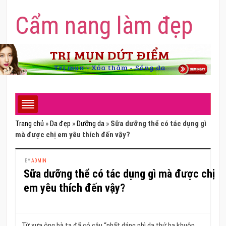
Cẩm nang làm đẹp
Trang chủ
»
Da đẹp
»
Dưỡng da
»
Sữa dưỡng thể có tác dụng gì
mà được chị em yêu thích đến vậy?
BY
ADMIN
Sữa dưỡng thể có tác dụng gì mà được chị
em yêu thích đến vậy?
Từ xưa ông bà ta đã có câu “nhất dáng nhì da thứ ba khuôn