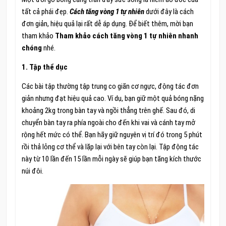
tất cả phái đẹp.
Cách tăng vòng 1 tự nhiên
dưới đây là cách
đơn giản, hiệu quả lại rất dễ áp dụng. Để biết thêm, mời bạn
tham khảo
Tham khảo cách tăng vòng 1 tự nhiên nhanh
chóng
nhé.
1. Tập thể dục
Các bài tập thường tập trung co giãn cơ ngực, động tác đơn
giản nhưng đạt hiệu quả cao. Ví dụ, bạn giữ một quả bóng nặng
khoảng 2kg trong bàn tay và ngồi thẳng trên ghế. Sau đó, di
chuyển bàn tay ra phía ngoài cho đến khi vai và cánh tay mở
rộng hết mức có thể. Bạn hãy giữ nguyên vị trí đó trong 5 phút
rồi thả lỏng cơ thể và lặp lại với bên tay còn lại. Tập động tác
này từ 10 lần đến 15 lần mỗi ngày sẽ giúp bạn tăng kích thước
núi đôi.