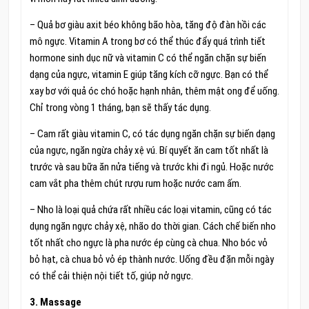
– Quả bơ giàu axit béo không bão hòa, tăng độ đàn hồi các
mô ngực. Vitamin A trong bơ có thể thúc đẩy quá trình tiết
hormone sinh dục nữ và vitamin C có thể ngăn chặn sự biến
dạng của ngực, vitamin E giúp tăng kích cỡ ngực. Bạn có thể
xay bơ với quả óc chó hoặc hạnh nhân, thêm mật ong để uống.
Chỉ trong vòng 1 tháng, bạn sẽ thấy tác dụng.
– Cam rất giàu vitamin C, có tác dụng ngăn chặn sự biến dạng
của ngực, ngăn ngừa chảy xệ vú. Bí quyết ăn cam tốt nhất là
trước và sau bữa ăn nửa tiếng và trước khi đi ngủ. Hoặc nước
cam vắt pha thêm chút rượu rum hoặc nước cam ấm.
– Nho là loại quả chứa rất nhiều các loại vitamin, cũng có tác
dụng ngăn ngực chảy xệ, nhão do thời gian. Cách chế biến nho
tốt nhất cho ngực là pha nước ép cùng cà chua. Nho bóc vỏ
bỏ hạt, cà chua bỏ vỏ ép thành nước. Uống đều đặn mỗi ngày
có thể cải thiện nội tiết tố, giúp nở ngực.
3. Massage