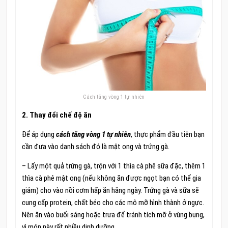
Cách tăng vòng 1 tự nhiên
2. Thay đổi chế độ ăn
Để áp dụng
cách tăng vòng 1 tự nhiên
, thực phẩm đầu tiên bạn
cần đưa vào danh sách đó là mật ong và trứng gà.
– Lấy một quả trứng gà, trộn với 1 thìa cà phê sữa đặc, thêm 1
thìa cà phê mật ong (nếu không ăn được ngọt bạn có thể gia
giảm) cho vào nồi cơm hấp ăn hằng ngày. Trứng gà và sữa sẽ
cung cấp protein, chất béo cho các mô mỡ hình thành ở ngực.
Nên ăn vào buổi sáng hoặc trưa để tránh tích mỡ ở vùng bụng,
vì món này rất nhiều dinh dưỡng.