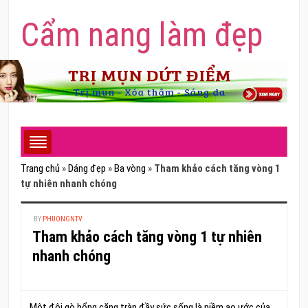
Cẩm nang làm đẹp
Trang chủ
»
Dáng đẹp
»
Ba vòng
»
Tham khảo cách tăng vòng 1
tự nhiên nhanh chóng
BY
PHUONGNTV
Tham khảo cách tăng vòng 1 tự nhiên
nhanh chóng
Một đôi gò bổng căng tràn đầy sức sống là niềm ao ước của