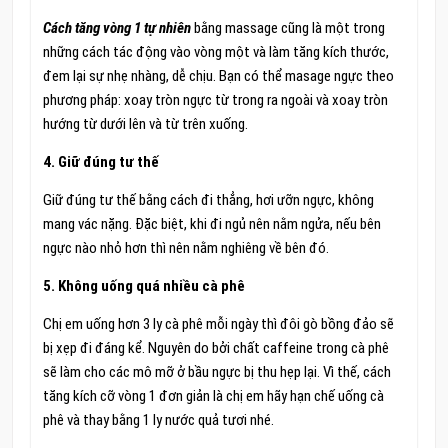
Cách tăng vòng 1 tự nhiên
bằng massage cũng là một trong
những cách tác động vào vòng một và làm tăng kích thước,
đem lại sự nhẹ nhàng, dễ chịu. Bạn có thể masage ngực theo
phương pháp: xoay tròn ngực từ trong ra ngoài và xoay tròn
hướng từ dưới lên và từ trên xuống.
4. Giữ đúng tư thế
Giữ đúng tư thế bằng cách đi thẳng, hơi ưỡn ngực, không
mang vác nặng. Đặc biệt, khi đi ngủ nên nằm ngửa, nếu bên
ngực nào nhỏ hơn thì nên nằm nghiêng về bên đó.
5. Không uống quá nhiều cà phê
Chị em uống hơn 3 ly cà phê mỗi ngày thì đôi gò bồng đảo sẽ
bị xẹp đi đáng kể. Nguyên do bởi chất caffeine trong cà phê
sẽ làm cho các mô mỡ ở bầu ngực bị thu hẹp lại. Vì thế, cách
tăng kích cỡ vòng 1 đơn giản là chị em hãy hạn chế uống cà
phê và thay bằng 1 ly nước quả tươi nhé.