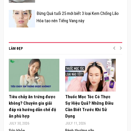
Đừng Quá tuổi 25 mới biết 3 loại Kem Chống Lão
Hóa tạo nên Tiếng Vang này
LÀM ĐẸP
Tiêu chảy ăn trứng được
Thuốc Mọc Tóc Có Thực
Khám
không? Chuyên gia giải
Sự Hiệu Quả? Những Điều
Sâm 
đáp và hướng dẫn chế độ
Cần Biết Trước Khi Sử
ong 
ăn phù hợp
Dụng
đúng
JULY 30, 2026
JULY 11, 2026
JUNE 
Sức khỏe
Bệnh thường gặp