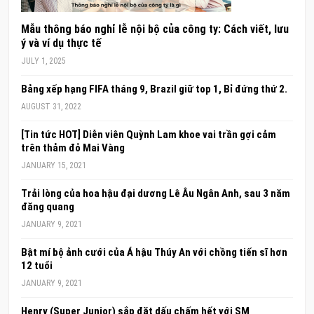
Mẫu thông báo nghỉ lễ nội bộ của công ty: Cách viết, lưu
ý và ví dụ thực tế
JULY 1, 2025
Bảng xếp hạng FIFA tháng 9, Brazil giữ top 1, Bỉ đứng thứ 2.
AUGUST 31, 2022
[Tin tức HOT] Diễn viên Quỳnh Lam khoe vai trần gợi cảm
trên thảm đỏ Mai Vàng
JANUARY 15, 2021
Trải lòng của hoa hậu đại dương Lê Âu Ngân Anh, sau 3 năm
đăng quang
JANUARY 9, 2021
Bật mí bộ ảnh cưới của Á hậu Thúy An với chồng tiến sĩ hơn
12 tuổi
JANUARY 9, 2021
Henry (Super Junior) sắp đặt dấu chấm hết với SM