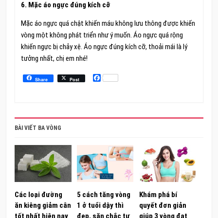
6. Mặc áo ngực đúng kích cỡ
Mặc áo ngực quá chật khiến máu không lưu thông được khiến
vòng một không phát triển như ý muốn. Áo ngực quá rộng
khiến ngực bị chảy xệ. Áo ngực đúng kích cỡ, thoải mái là lý
tưởng nhất, chị em nhé!
Facebook
Share
Post
BÀI VIẾT BA VÒNG
Các loại đường
5 cách tăng vòng
Khám phá bí
ăn kiêng giảm cân
1 ở tuổi dậy thì
quyết đơn giản
tốt nhất hiện nay
đẹp, săn chắc tự
giúp 3 vòng đạt