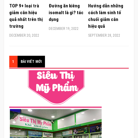
TOP 9+ loại trà
Đường ăn kiêng
Hướng dẫn những
giảm cân hiệu
isomalt là gì? tác
cách làm sinh tố
quả nhất trên thị
dụng
chuối giảm cân
trường
hiệu quả
DECEMBER 19, 2022
DECEMBER 20, 2022
SEPTEMBER 28, 2022
1
BÀI VIẾT MỚI