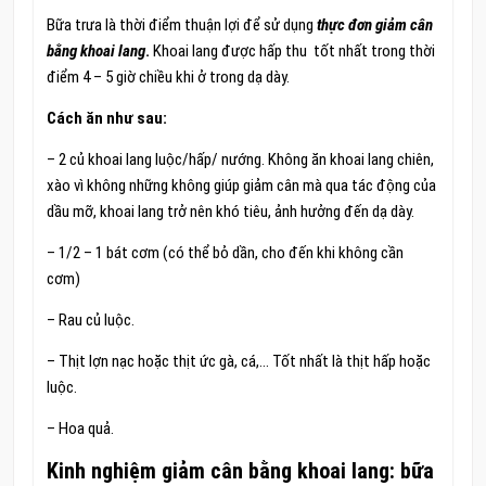
Bữa trưa là thời điểm thuận lợi để sử dụng
thực đơn giảm cân
bằng khoai lang
.
Khoai lang được hấp thu tốt nhất trong thời
điểm 4 – 5 giờ chiều khi ở trong dạ dày.
Cách ăn như sau:
– 2 củ khoai lang luộc/hấp/ nướng. Không ăn khoai lang chiên,
xào vì không những không giúp giảm cân mà qua tác động của
dầu mỡ, khoai lang trở nên khó tiêu, ảnh hưởng đến dạ dày.
– 1/2 – 1 bát cơm (có thể bỏ dần, cho đến khi không cần
cơm)
– Rau củ luộc.
– Thịt lợn nạc hoặc thịt ức gà, cá,… Tốt nhất là thịt hấp hoặc
luộc.
– Hoa quả.
Kinh nghiệm giảm cân bằng khoai lang: bữa