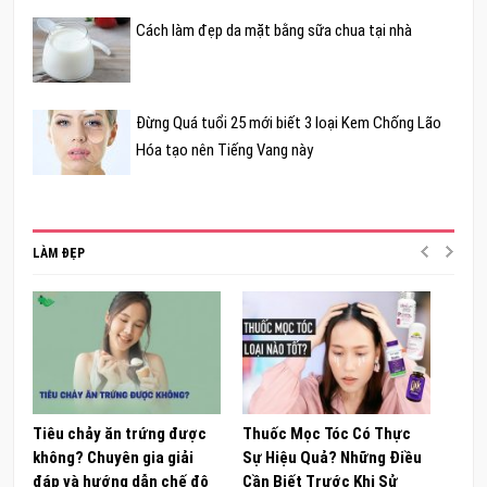
Cách làm đẹp da mặt bằng sữa chua tại nhà
Đừng Quá tuổi 25 mới biết 3 loại Kem Chống Lão
Hóa tạo nên Tiếng Vang này
LÀM ĐẸP
Tiêu chảy ăn trứng được
Thuốc Mọc Tóc Có Thực
Khám
không? Chuyên gia giải
Sự Hiệu Quả? Những Điều
Sâm 
đáp và hướng dẫn chế độ
Cần Biết Trước Khi Sử