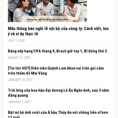
Mẫu thông báo nghỉ lễ nội bộ của công ty: Cách viết, lưu
ý và ví dụ thực tế
JULY 1, 2025
Bảng xếp hạng FIFA tháng 9, Brazil giữ top 1, Bỉ đứng thứ 2.
AUGUST 31, 2022
[Tin tức HOT] Diễn viên Quỳnh Lam khoe vai trần gợi cảm
trên thảm đỏ Mai Vàng
JANUARY 15, 2021
Trải lòng của hoa hậu đại dương Lê Âu Ngân Anh, sau 3 năm
đăng quang
JANUARY 9, 2021
Bật mí bộ ảnh cưới của Á hậu Thúy An với chồng tiến sĩ hơn
12 tuổi