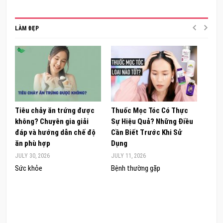
LÀM ĐẸP
Tiêu chảy ăn trứng được
Thuốc Mọc Tóc Có Thực
Khám
không? Chuyên gia giải
Sự Hiệu Quả? Những Điều
Sâm 
đáp và hướng dẫn chế độ
Cần Biết Trước Khi Sử
ong 
ăn phù hợp
Dụng
đúng
JULY 30, 2026
JULY 11, 2026
JUNE 
Sức khỏe
Bệnh thường gặp
Sức 