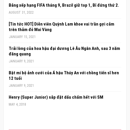
Bảng xếp hạng FIFA tháng 9, Brazil giữ top 1, Bỉ đứng thứ 2.
AUGUST 31, 2022
[Tin tức HOT] Diễn viên Quỳnh Lam khoe vai trần gợi cảm
trên thảm đỏ Mai Vàng
JANUARY 15, 2021
Trải lòng của hoa hậu đại dương Lê Âu Ngân Anh, sau 3 năm
đăng quang
JANUARY 9, 2021
Bật mí bộ ảnh cưới của Á hậu Thúy An với chồng tiến sĩ hơn
12 tuổi
JANUARY 9, 2021
Henry (Super Junior) sắp đặt dấu chấm hết với SM
MAY 4, 2018