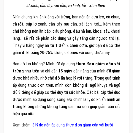
lơ xanh, cần tây, rau cần, xà lách, tỏi… kèm theo.
Nhìn chung, khi ăn kiêng với trứng, bạn nên ăn dưa leo, cà chua,
cà rốt, súp lơ xanh, cần tây, rau cần, xà lách, tỏi… kèm theo
chứ không nên ăn bắp, đậu phộng, đậu hà lan, khoai tây, khoai
lang… sẽ rất dễ phản tác dụng và gây tăng cân ngược trở lại.
Thay vì hằng ngày ăn từ 1 đến 2 chén cơm, giờ bạn đã có thể
giảm đi khoảng 20-25% lượng calories với công thức này.
Bạn có tin không? Mình đã áp dụng
thực đơn giảm cân với
trứng
như trên và chỉ cần 15 ngày, cân nặng của mình đã giảm
được khá nhiều nhờ chế độ ăn hợp lý với trứng. Trong quá trình
áp dụng thực đơn trên, mình còn không đi ngủ khuya và ngủ
đủ 8 tiếng để giúp cơ thể duy trì sức khỏe. Các bài tập thể dục
được mình áp dụng song song. Đó chính là lý do khiến mình ăn
trứng không những không tăng cân mà còn giúp giảm cân rất
hiệu quả nữa.
Xem thêm:
3 lý do nên áp dụng thực đơn giảm cân với bưởi