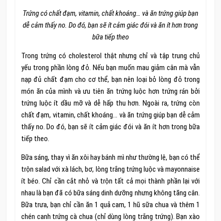
Trứng có chất đạm, vitamin, chất khoáng… và ăn trứng giúp bạn
dễ cảm thấy no. Do đó, bạn sẽ ít cảm giác đói và ăn ít hơn trong
bữa tiếp theo
Trong trứng có cholesterol thật nhưng chỉ và tập trung chủ
yếu trong phần lòng đỏ. Nếu bạn muốn mau giảm cân mà vẫn
nạp đủ chất đạm cho cơ thể, bạn nên loại bỏ lòng đỏ trong
món ăn của mình và ưu tiên ăn trứng luộc hơn trứng rán bởi
trứng luộc ít dầu mỡ và dễ hấp thu hơn. Ngoài ra, trứng còn
chất đạm, vitamin, chất khoáng… và ăn trứng giúp bạn dễ cảm
thấy no. Do đó, bạn sẽ ít cảm giác đói và ăn ít hơn trong bữa
tiếp theo.
Bữa sáng, thay vì ăn xôi hay bánh mì như thường lệ, bạn có thể
trộn salad với xà lách, bơ, lòng trắng trứng luộc và mayonnaise
ít béo. Chỉ cần cắt nhỏ và trộn tất cả mọi thành phần lại với
nhau là bạn đã có bữa sáng dinh dưỡng nhưng không tăng cân.
Bữa trưa, bạn chỉ cần ăn 1 quả cam, 1 hũ sữa chua và thêm 1
chén canh trứng cà chua (chỉ dùng lòng trắng trứng). Bạn xào