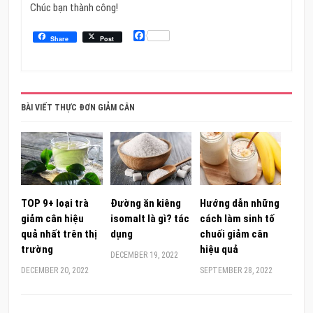
Chúc bạn thành công!
Facebook
Share
Post
BÀI VIẾT THỰC ĐƠN GIẢM CÂN
TOP 9+ loại trà
Đường ăn kiêng
Hướng dẫn những
giảm cân hiệu
isomalt là gì? tác
cách làm sinh tố
quả nhất trên thị
dụng
chuối giảm cân
trường
hiệu quả
DECEMBER 19, 2022
DECEMBER 20, 2022
SEPTEMBER 28, 2022