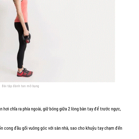
Bài tập đánh tan mỡ bụng
 hơi chĩa ra phía ngoài, giữ bóng giữa 2 lòng bàn tay để trước ngực,
uốn cong đầu gối vuông góc với sàn nhà, sao cho khuỷu tay chạm đến