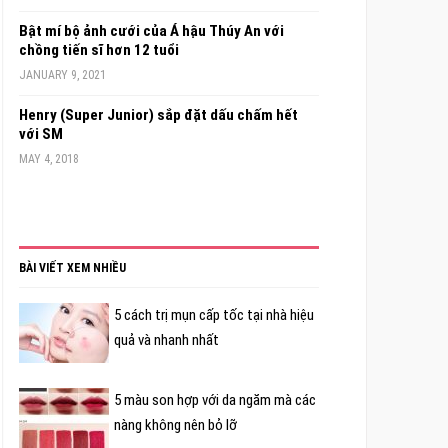
Bật mí bộ ảnh cưới của Á hậu Thúy An với
chồng tiến sĩ hơn 12 tuổi
JANUARY 9, 2021
Henry (Super Junior) sắp đặt dấu chấm hết
với SM
MAY 4, 2018
BÀI VIẾT XEM NHIỀU
5 cách trị mụn cấp tốc tại nhà hiệu
quả và nhanh nhất
5 màu son hợp với da ngăm mà các
nàng không nên bỏ lỡ