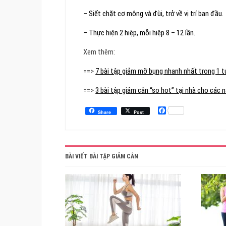
– Siết chặt cơ mông và đùi, trở về vị trí ban đầu.
– Thực hiện 2 hiệp, mỗi hiệp 8 – 12 lần.
Xem thêm:
==>
7 bài tập giảm mỡ bụng nhanh nhất trong 1 
==>
3 bài tập giảm cân “so hot” tại nhà cho các 
Facebook
Share
Post
BÀI VIẾT BÀI TẬP GIẢM CÂN