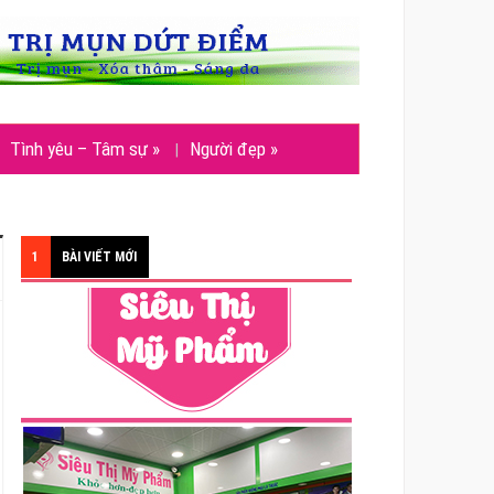
Tình yêu – Tâm sự
»
Người đẹp
»
1
BÀI VIẾT MỚI