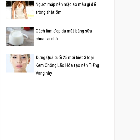
Người mập nên mặc áo màu gì để
trông thật ốm
Cách làm đẹp da mặt bằng sữa
chua tại nhà
Đừng Quá tuổi 25 mới biết 3 loại
Kem Chống Lão Hóa tạo nên Tiếng
Vang này