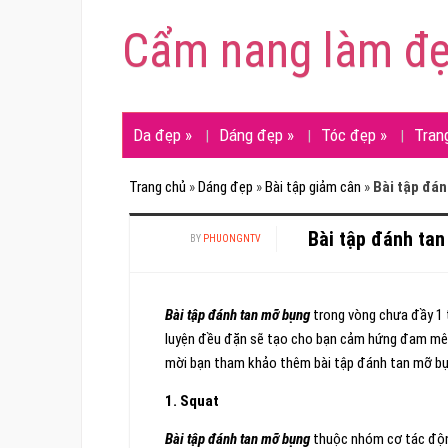
Cẩm nang làm đ
Da đẹp
»
Dáng đẹp
»
Tóc đẹp
»
Tran
Trang chủ
»
Dáng đẹp
»
Bài tập giảm cân
»
Bài tập đán
Bài tập đánh tan
BY
PHUONGNTV
Bài tập đánh tan mỡ bụng
trong vòng chưa đầy 1 
luyện đều đặn sẽ tạo cho bạn cảm hứng đam mê vớ
mời bạn tham khảo thêm bài tập đánh tan mỡ bụn
1. Squat
Bài tập đánh tan mỡ bụng
thuộc nhóm cơ tác độn