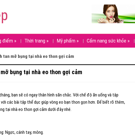
ẹp
g điểm
»
Thời trang
»
Mỹ phẩm
»
Cẩm nang sức khỏe
»
h tan mỡ bụng tại nhà eo thon gợi cảm
 mỡ bụng tại nhà eo thon gợi cảm
tháng, bạn sẽ có ngay thân hình săn chắc. Với chế độ ăn uống và tập
i các bài tập thể dục giúp vòng eo bạn thon gọn hơn. Để biết rõ thêm,
g tại nhà eo thon gợi cảm dưới đây nhé.
g: Ngực, cánh tay, mông.