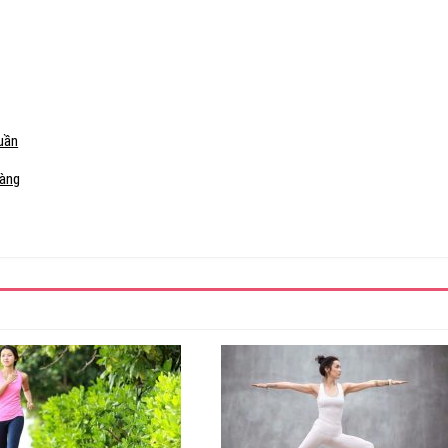
tuần
nàng