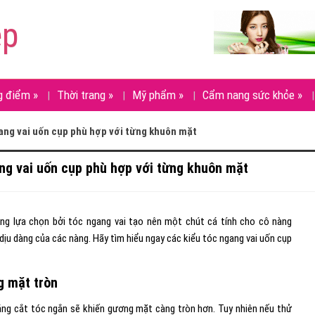
ẹp
g điểm
»
Thời trang
»
Mỹ phẩm
»
Cẩm nang sức khỏe
»
ang vai uốn cụp phù hợp với từng khuôn mặt
ng vai uốn cụp phù hợp với từng khuôn mặt
àng lựa chọn bởi tóc ngang vai tạo nên một chút cá tính cho cô nàng
ịu dàng của các nàng. Hãy tìm hiểu ngay các kiểu tóc ngang vai uốn cụp
g mặt tròn
ằng cắt tóc ngắn sẽ khiến gương mặt càng tròn hơn. Tuy nhiên nếu thử