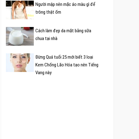
Người mập nên mặc áo màu gì để
trông thật ốm
Cách làm đẹp da mặt bằng sữa
chua tại nhà
Đừng Quá tuổi 25 mới biết 3 loại
Kem Chống Lão Hóa tạo nên Tiếng
Vang này