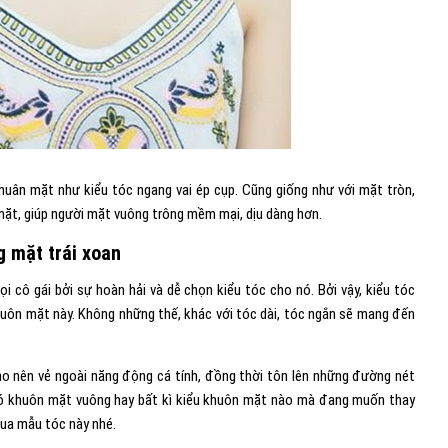
khuân mặt như kiểu tóc ngang vai ép cụp. Cũng giống như với mặt tròn,
mặt, giúp người mặt vuông trông mềm mại, dịu dàng hơn.
g mặt trái xoan
 cô gái bởi sự hoàn hải và dễ chọn kiểu tóc cho nó. Bởi vậy, kiểu tóc
huôn mặt này. Không những thế, khác với tóc dài, tóc ngắn sẽ mang đến
ạo nên vẻ ngoài năng động cá tính, đồng thời tôn lên những đường nét
ó khuôn mặt vuông hay bất kì kiểu khuôn mặt nào mà đang muốn thay
qua mẫu tóc này nhé.