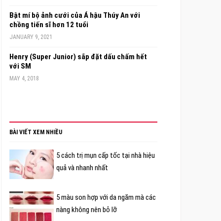
Bật mí bộ ảnh cưới của Á hậu Thúy An với
chồng tiến sĩ hơn 12 tuổi
JANUARY 9, 2021
Henry (Super Junior) sắp đặt dấu chấm hết
với SM
MAY 4, 2018
BÀI VIẾT XEM NHIỀU
5 cách trị mụn cấp tốc tại nhà hiệu
quả và nhanh nhất
5 màu son hợp với da ngăm mà các
nàng không nên bỏ lỡ