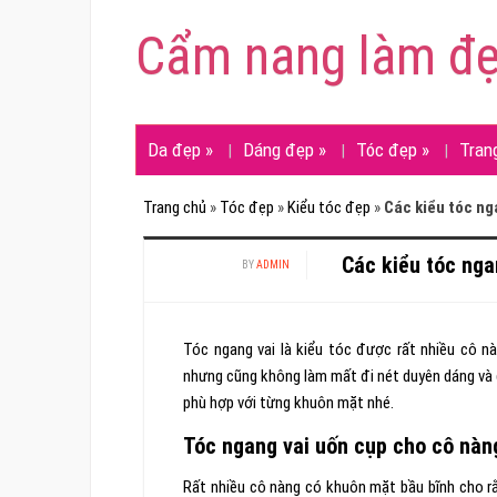
Cẩm nang làm đ
Da đẹp
»
Dáng đẹp
»
Tóc đẹp
»
Tran
Trang chủ
»
Tóc đẹp
»
Kiểu tóc đẹp
»
Các kiểu tóc ng
Các kiểu tóc nga
BY
ADMIN
Tóc ngang vai là kiểu tóc được rất nhiều cô n
nhưng cũng không làm mất đi nét duyên dáng và d
phù hợp với từng khuôn mặt nhé.
Tóc ngang vai uốn cụp cho cô nàn
Rất nhiều cô nàng có khuôn mặt bầu bĩnh cho r