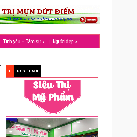
Tình yêu – Tâm sự
»
Người đẹp
»
1
BÀI VIẾT MỚI