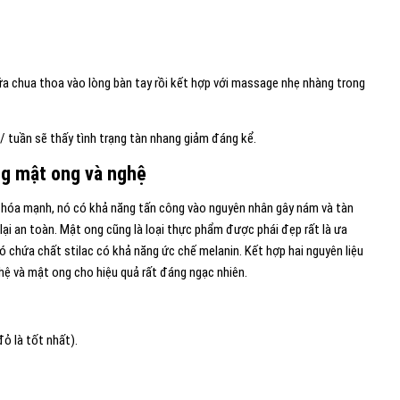
sữa chua thoa vào lòng bàn tay rồi kết hợp với massage nhẹ nhàng trong
n/ tuần sẽ thấy tình trạng tàn nhang giảm đáng kể.
ng mật ong và nghệ
 hóa mạnh, nó có khả năng tấn công vào nguyên nhân gây nám và tàn
ại an toàn. Mật ong cũng là loại thực phẩm được phái đẹp rất là ưa
 chứa chất stilac có khả năng ức chế melanin. Kết hợp hai nguyên liệu
ghệ và mật ong cho hiệu quả rất đáng ngạc nhiên.
ỏ là tốt nhất).