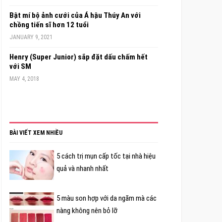
Bật mí bộ ảnh cưới của Á hậu Thúy An với
chồng tiến sĩ hơn 12 tuổi
JANUARY 9, 2021
Henry (Super Junior) sắp đặt dấu chấm hết
với SM
MAY 4, 2018
BÀI VIẾT XEM NHIỀU
5 cách trị mụn cấp tốc tại nhà hiệu
quả và nhanh nhất
5 màu son hợp với da ngăm mà các
nàng không nên bỏ lỡ