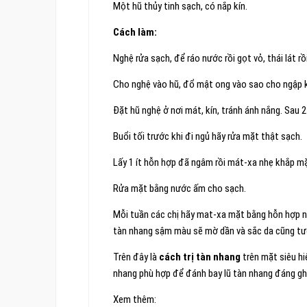
Một hũ thủy tinh sạch, có nắp kín.
Cách làm:
Nghệ rửa sạch, để ráo nước rồi gọt vỏ, thái lát rồ
Cho nghệ vào hũ, đổ mật ong vào sao cho ngập 
Đặt hũ nghệ ở nơi mát, kín, tránh ánh nắng. Sau 
Buổi tối trước khi đi ngủ hãy rửa mặt thật sạch.
Lấy 1 ít hỗn hợp đã ngâm rồi mát-xa nhẹ khắp m
Rửa mặt bằng nước ấm cho sạch.
Mỗi tuần các chị hãy mat-xa mặt bằng hỗn hợp n
tàn nhang sậm màu sẽ mờ dần và sắc da cũng tươ
Trên đây là
cách trị tàn nhang
trên mặt siêu hi
nhang phù hợp để đánh bay lũ tàn nhang đáng ghét
Xem thêm: