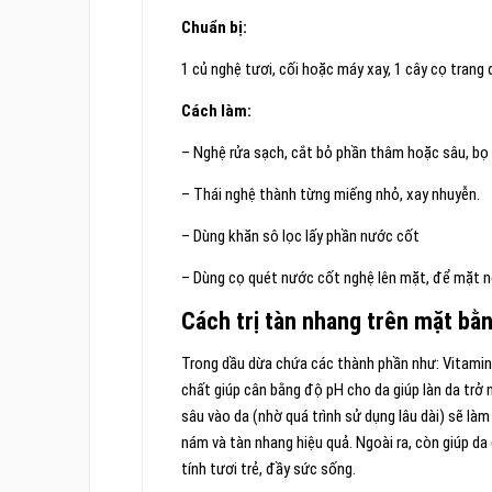
Chuẩn bị:
1 củ nghệ tươi, cối hoặc máy xay, 1 cây cọ trang
Cách làm:
– Nghệ rửa sạch, cắt bỏ phần thâm hoặc sâu, bọ 
– Thái nghệ thành từng miếng nhỏ, xay nhuyễn.
– Dùng khăn sô lọc lấy phần nước cốt
– Dùng cọ quét nước cốt nghệ lên mặt, để mặt ngh
Cách trị tàn nhang trên mặt bằ
Trong dầu dừa chứa các thành phần như: Vitamin 
chất giúp cân bằng độ pH cho da giúp làn da trở
sâu vào da (nhờ quá trình sử dụng lâu dài) sẽ làm
nám và tàn nhang hiệu quả. Ngoài ra, còn giúp da
tính tươi trẻ, đầy sức sống.