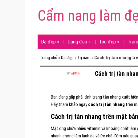
Cẩm nang làm đ
Da đẹp
»
Dáng đẹp
»
Tóc đẹp
»
Tran
Trang chủ
»
Da đẹp
»
Trị nám
»
Cách trị tàn nhang tr
Cách trị tàn nha
BY
ADMIN
Bạn đang gặp phải tình trạng tàn nhang xuất hiện
Hãy tham khảo ngay
cách trị tàn nhang
trên mặ
Cách trị tàn nhang trên mặt bằ
Mật ong chứa nhiều vitamin và khoáng chất làm s
nhanh chóng làm lành da và ức chế đốm nâu quay 