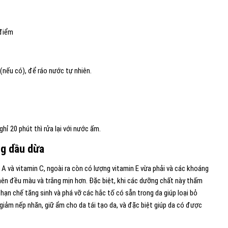
 điểm
(nếu có), để ráo nước tự nhiên.
ỉ 20 phút thì rửa lại với nước ấm.
ng dầu dừa
A và vitamin C, ngoài ra còn có lượng vitamin E vừa phải và các khoáng
 nên đều màu và trắng mịn hơn. Đặc biệt, khi các dưỡng chất này thấm
 hạn chế tăng sinh và phá vỡ các hắc tố có sẵn trong da giúp loại bỏ
 giảm nếp nhăn, giữ ẩm cho da tái tạo da, và đặc biệt giúp da có được