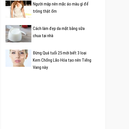
Người mập nên mặc áo màu gì để
trông thật ốm
Cách làm đẹp da mặt bằng sữa
chua tại nhà
Đừng Quá tuổi 25 mới biết 3 loại
Kem Chống Lão Hóa tạo nên Tiếng
Vang này