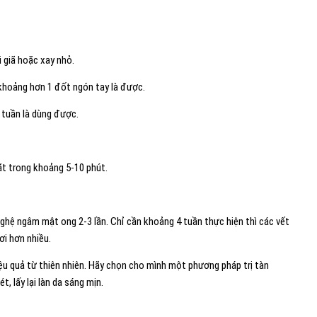
i giã hoặc xay nhỏ.
khoảng hơn 1 đốt ngón tay là được.
2 tuần là dùng được.
ặt trong khoảng 5-10 phút.
ghệ ngâm mật ong 2-3 lần. Chỉ cần khoảng 4 tuần thực hiện thì các vết
i hơn nhiều.
ệu quả từ thiên nhiên. Hãy chọn cho mình một phương pháp trị tàn
, lấy lại làn da sáng mịn.