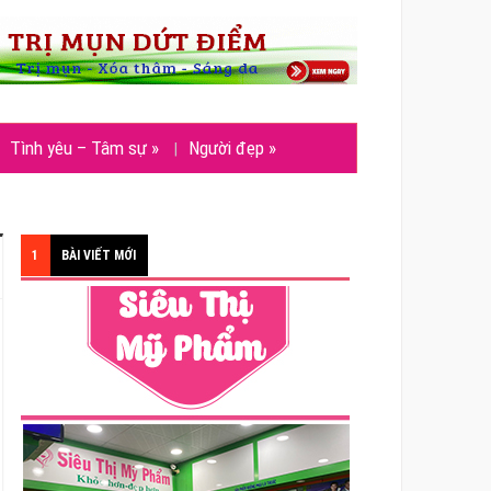
Tình yêu – Tâm sự
»
Người đẹp
»
1
BÀI VIẾT MỚI