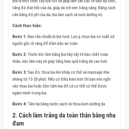
Bia là một chất tẩy rửa tốt và giúp làm tan các tế bào da chết,
tăng độ đàn hồi của da, giúp da trở nên trắng sáng. Bằng cách
cân bằng độ pH của da, bia làm sạch và nuôi dưỡng nó.
Cách thực hiện:
Bước 1:
Bạn cần chuẩn bị bia tươi. Lưu ý, chọn bia có xuất xứ
nguồn gốc rõ ràng để đảm bảo an toàn.
Bước 2:
Trước khi tắm bằng bia hãy tẩy tế bào chết toàn
thân, việc làm này sẽ giúp tăng hiệu quả trắng da cao hơn.
Bước 3:
Sau đó, thoa bia lên khắp cơ thể và massage nhẹ
nhàng từ 15-20 phút. Nếu có điều kiện hơn thì bạn nên ngồi
vào thau bia hoặc bồn tắm bia để cả cơ thể có thể được
ngâm mình trong bia.
Bước 4:
Tắm lại bằng nước sạch và thoa kem dưỡng da.
2. Cách làm trắng da toàn thân bằng nha
đam