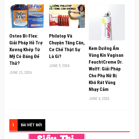
Osteo Bi-Flex:
Philatop Và
Giải Pháp Hỗ Trợ
Chuyện Tăng Cân,
Kem Dưỡng Ẩm
Xương Khớp Từ
Cơ Chế Thật Sự
Vùng Kín Vagisan
Mỹ Có Đáng Để
Là Gì?
FeuchtCreme Dr.
Thử?
JUNE 9, 2026
Wolff: Giải Pháp
JUNE 23, 2026
Cho Phụ Nữ Bị
Khô Rát Vùng
Nhạy Cảm
JUNE 4, 2026
1
BÀI VIẾT MỚI