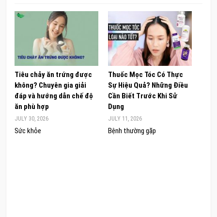
Tiêu chảy ăn trứng được
Thuốc Mọc Tóc Có Thực
Khám
không? Chuyên gia giải
Sự Hiệu Quả? Những Điều
Sâm 
đáp và hướng dẫn chế độ
Cần Biết Trước Khi Sử
ong 
ăn phù hợp
Dụng
đúng
JULY 30, 2026
JULY 11, 2026
JUNE 
Sức khỏe
Bệnh thường gặp
Sức 