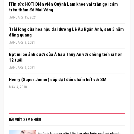
[Tin tức HOT] Diễn viên Quỳnh Lam khoe vai trần gợi cảm
trên thảm đỏ Mai Vàng
JANUARY 15, 2021
Trải lòng của hoa hậu đại dương Lê Âu Ngân Anh, sau 3 năm
đăng quang
JANUARY 9, 2021
Bật mí bộ ảnh cưới của Á hậu Thúy An với chồng tiến sĩ hơn
12 tuổi
JANUARY 9, 2021
Henry (Super Junior) sắp đặt dấu chấm hết với SM
MAY 4, 2018
BÀI VIẾT XEM NHIỀU
5 cách trị mụn cấp tốc tại nhà hiệu quả và nhanh