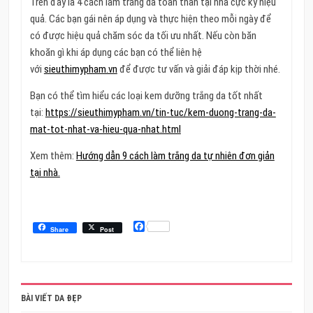
Trên đây là 4 cách làm trắng da toàn thân tại nhà cực kỳ hiệu
quả. Các bạn gái nên áp dụng và thực hiện theo mỗi ngày để
có được hiệu quả chăm sóc da tối ưu nhất. Nếu còn băn
khoăn gì khi áp dụng các bạn có thể liên hệ
với
sieuthimypham.vn
để được tư vấn và giải đáp kịp thời nhé.
Bạn có thể tìm hiểu các loại kem dưỡng trắng da tốt nhất
tại:
https://sieuthimypham.vn/tin-tuc/kem-duong-trang-da-
mat-tot-nhat-va-hieu-qua-nhat.html
Xem thêm:
Hướng dẫn 9 cách làm trắng da tự nhiên đơn giản
tại nhà.
Facebook
Share
Post
BÀI VIẾT DA ĐẸP