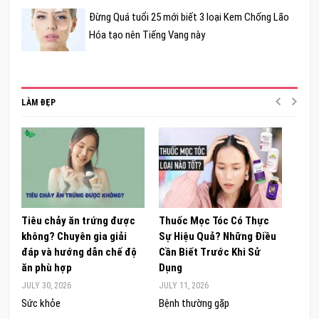
Đừng Quá tuổi 25 mới biết 3 loại Kem Chống Lão
Hóa tạo nên Tiếng Vang này
LÀM ĐẸP
Tiêu chảy ăn trứng được
Thuốc Mọc Tóc Có Thực
Khám
không? Chuyên gia giải
Sự Hiệu Quả? Những Điều
Sâm 
đáp và hướng dẫn chế độ
Cần Biết Trước Khi Sử
ong 
ăn phù hợp
Dụng
đúng
JULY 30, 2026
JULY 11, 2026
JUNE 
Sức khỏe
Bệnh thường gặp
Sức 