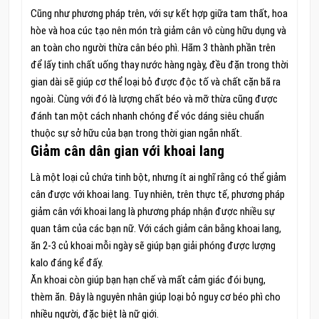
Cũng như phương pháp trên, với sự kết hợp giữa tam thất, hoa
hòe và hoa cúc tạo nên món trà giảm cân vô cùng hữu dụng và
an toàn cho người thừa cân béo phì. Hãm 3 thành phần trên
để lấy tinh chất uống thay nước hàng ngày, đều đặn trong thời
gian dài sẽ giúp cơ thể loại bỏ được độc tố và chất cặn bã ra
ngoài. Cùng với đó là lượng chất béo và mỡ thừa cũng được
đánh tan một cách nhanh chóng để vóc dáng siêu chuẩn
thuộc sự sở hữu của bạn trong thời gian ngắn nhất.
Giảm cân dân gian với khoai lang
Là một loại củ chứa tinh bột, nhưng ít ai nghĩ rằng có thể giảm
cân được với khoai lang. Tuy nhiên, trên thực tế, phương pháp
giảm cân với khoai lang là phương pháp nhận được nhiều sự
quan tâm của các bạn nữ. Với cách giảm cân bằng khoai lang,
ăn 2-3 củ khoai mỗi ngày sẽ giúp bạn giải phóng được lượng
kalo đáng kể đấy.
Ăn khoai còn giúp bạn hạn chế và mất cảm giác đói bụng,
thèm ăn. Đây là nguyên nhân giúp loại bỏ nguy cơ béo phì cho
nhiều người, đặc biệt là nữ giới.