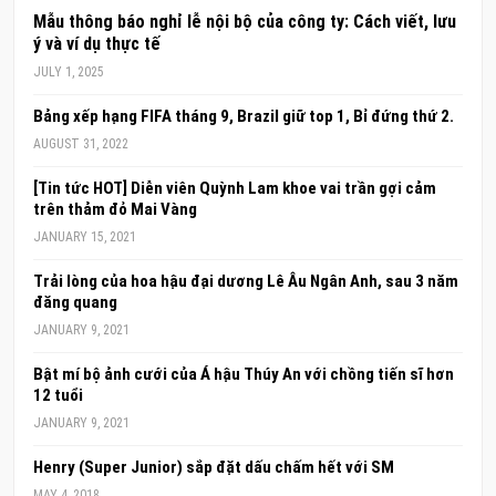
Mẫu thông báo nghỉ lễ nội bộ của công ty: Cách viết, lưu
ý và ví dụ thực tế
JULY 1, 2025
Bảng xếp hạng FIFA tháng 9, Brazil giữ top 1, Bỉ đứng thứ 2.
AUGUST 31, 2022
[Tin tức HOT] Diễn viên Quỳnh Lam khoe vai trần gợi cảm
trên thảm đỏ Mai Vàng
JANUARY 15, 2021
Trải lòng của hoa hậu đại dương Lê Âu Ngân Anh, sau 3 năm
đăng quang
JANUARY 9, 2021
Bật mí bộ ảnh cưới của Á hậu Thúy An với chồng tiến sĩ hơn
12 tuổi
JANUARY 9, 2021
Henry (Super Junior) sắp đặt dấu chấm hết với SM
MAY 4, 2018