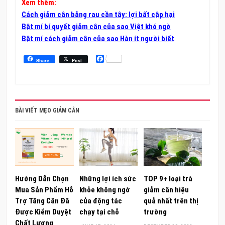
Xem thêm:
Cách giảm cân bằng rau cần tây: lợi bất cập hại
Bật mí bí quyết giảm cân của sao Việt khó ngờ
Bật mí cách giảm cân của sao Hàn ít người biết
Facebook
Share
Post
BÀI VIẾT MẸO GIẢM CÂN
Hướng Dẫn Chọn
Những lợi ích sức
TOP 9+ loại trà
Mua Sản Phẩm Hỗ
khỏe không ngờ
giảm cân hiệu
Trợ Tăng Cân Đã
của động tác
quả nhất trên thị
Được Kiểm Duyệt
chạy tại chỗ
trường
Chất Lượng