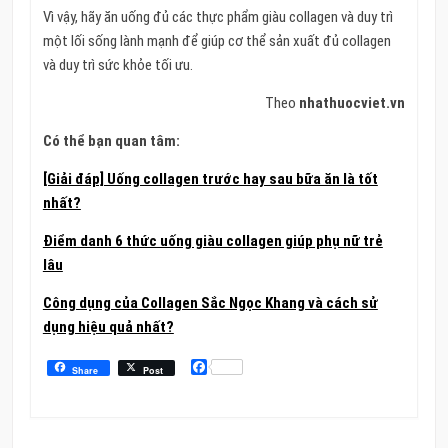
Vì vậy, hãy ăn uống đủ các thực phẩm giàu collagen và duy trì
một lối sống lành mạnh để giúp cơ thể sản xuất đủ collagen
và duy trì sức khỏe tối ưu.
Theo
nhathuocviet.vn
Có thể bạn quan tâm:
[Giải đáp] Uống collagen trước hay sau bữa ăn là tốt
nhất?
Điểm danh 6 thức uống giàu collagen giúp phụ nữ trẻ
lâu
Công dụng của Collagen Sắc Ngọc Khang và cách sử
dụng hiệu quả nhất?
Facebook
Share
Post