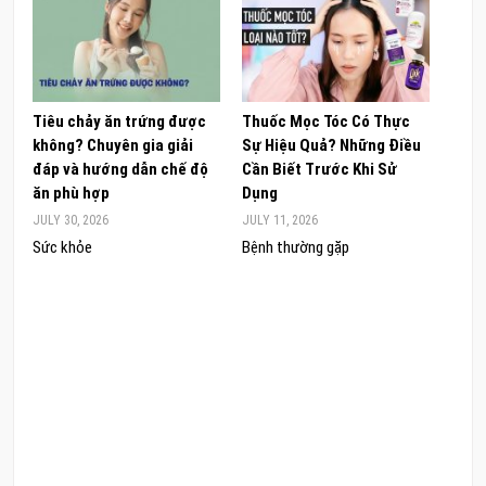
Tiêu chảy ăn trứng được
Thuốc Mọc Tóc Có Thực
Khám
không? Chuyên gia giải
Sự Hiệu Quả? Những Điều
Sâm 
đáp và hướng dẫn chế độ
Cần Biết Trước Khi Sử
ong 
ăn phù hợp
Dụng
đúng
JULY 30, 2026
JULY 11, 2026
JUNE 
Sức khỏe
Bệnh thường gặp
Sức 