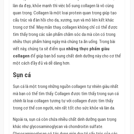
làn da đẹp, khỏe mạnh thì việc bổ sung collagen là vô cùng
quan trọng. Collagen là một loại protein quan trọng giúp tạo
cấu trúc và đàn hồi cho da, xương, sụn và mô liên kết khác
trong cơ thể. May mắn thay, collagen không chỉ có thể được
tìm thấy trong các sản phẩm chăm sóc da mà còn có trong
nhiều thực phẩm hàng ngày mà chúng ta ăn uống. Trong bài
viết này, chúng ta sẽ điểm qua
những thực phẩm giàu
collagen
để giúp bạn bổ sung chất dinh dưỡng này cho cơ thể
một cách đầy đủ và dễ dàng hơn.
Sụn cá
Sụn cá là một trong những nguồn collagen tự nhiên giàu nhất
mà bạn có thể tìm thấy. Collagen được tìm thấy trong sụn cá
chính là loại collagen tương tự với collagen được tìm thấy
trong cơ thể con người, nên rất tốt cho sức khỏe và làn da.
Ngoài ra, sụn cá còn chứa nhiều chất dinh dưỡng quan trọng
khác như glycosaminoglycan và chondroitin sulfate.
Glycosaminoglycan có tác dụng giúp duy trì cấu trúc của các