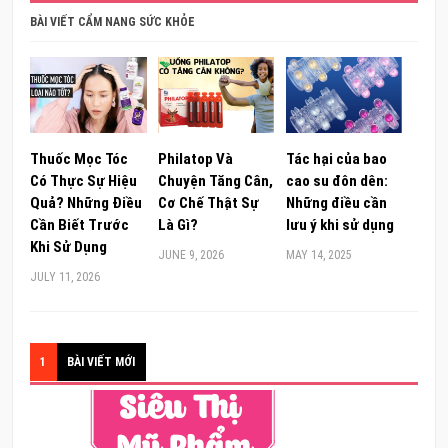
BÀI VIẾT CẨM NANG SỨC KHỎE
Thuốc Mọc Tóc
Philatop Và
Tác hại của bao
Có Thực Sự Hiệu
Chuyện Tăng Cân,
cao su đôn dên:
Quả? Những Điều
Cơ Chế Thật Sự
Những điều cần
Cần Biết Trước
Là Gì?
lưu ý khi sử dụng
Khi Sử Dụng
JUNE 9, 2026
MAY 14, 2025
JULY 11, 2026
1
BÀI VIẾT MỚI