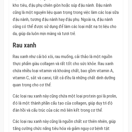
kho tiêu, đậu phụ chiên giòn hoặc súp đậu nành. Đậu nành
cũng là một nguyên liệu quan trọng trong việc làm các loại sữa
đậu nành, tương đậu nành hay đậu phụ. Ngoài ra, đậu nành
cũng có thể được sử dụng để làm các loại mặt nạ trị liệu cho
da, giúp da luôn mịn màng và tươi trẻ.
Rau xanh
Rau xanh như cải bó xôi, rau muống, cải thảo là một nguồn
thực phẩm giàu collagen và rất tốt cho sức khỏe. Rau xanh
chứa nhiều loại vitamin và khoáng chất, bao gồm vitamin A,
vitamin C, sắt và canxi, tất cả đều là những chất dinh dưỡng
quan trọng cho cơ thể.
Các loại rau xanh này cũng chứa một loại protein gọi là prolin,
đó là một thành phần cấu tạo của collagen, giúp duy trì độ
đàn hồi và cấu trúc của các mô liên kết trong cơ thể.
Các loại rau xanh này cũng là nguồn chất xơ thiên nhiên, giúp
tăng cường chức năng tiêu hóa và giảm nguy cơ bệnh tật