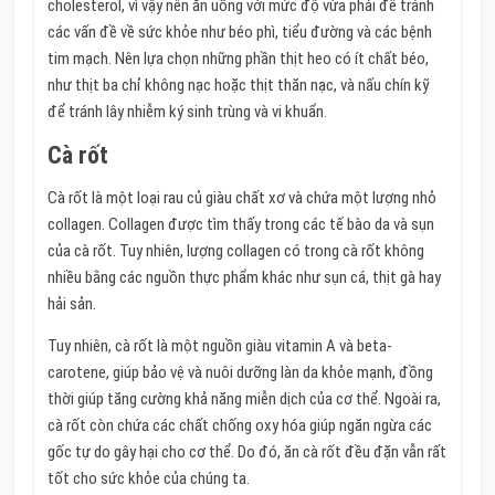
cholesterol, vì vậy nên ăn uống với mức độ vừa phải để tránh
các vấn đề về sức khỏe như béo phì, tiểu đường và các bệnh
tim mạch. Nên lựa chọn những phần thịt heo có ít chất béo,
như thịt ba chỉ không nạc hoặc thịt thăn nạc, và nấu chín kỹ
để tránh lây nhiễm ký sinh trùng và vi khuẩn.
Cà rốt
Cà rốt là một loại rau củ giàu chất xơ và chứa một lượng nhỏ
collagen. Collagen được tìm thấy trong các tế bào da và sụn
của cà rốt. Tuy nhiên, lượng collagen có trong cà rốt không
nhiều bằng các nguồn thực phẩm khác như sụn cá, thịt gà hay
hải sản.
Tuy nhiên, cà rốt là một nguồn giàu vitamin A và beta-
carotene, giúp bảo vệ và nuôi dưỡng làn da khỏe mạnh, đồng
thời giúp tăng cường khả năng miễn dịch của cơ thể. Ngoài ra,
cà rốt còn chứa các chất chống oxy hóa giúp ngăn ngừa các
gốc tự do gây hại cho cơ thể. Do đó, ăn cà rốt đều đặn vẫn rất
tốt cho sức khỏe của chúng ta.