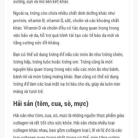
xương, sụn và mô liên kết khác.
Ngoài ra, trứng còn chứa nhiều chất dinh dưỡng khác như
protein, vitamin B, vitamin D, sắt, cholin và các khoáng chất
khác. Vitamin D và cholin đều có tác dụng quan trọng trong
việc bảo vệ da, hỗ trợ quá trình tái tạo các tế bào da mới và
tăng cường sức đề kháng.
Bạn có thể sử dụng trứng để nấu các món ăn như trứng chiên,
trứng hấp, trứng luộc hoặc trứng om. Trứng cũng là một
nguyên liệu quan trọng trong việc nấu các món ăn như bánh,
bánh mì và món tráng miệng khác. Bạn cũng có thể sử dụng
trứng để làm các loại mặt nạ trị liệu cho da, giúp da luôn mịn
màng và tươi trẻ.
Hải sản (tôm, cua, sò, mực)
Hải sản như tôm, cua, sò, mực là những nguồn thực phẩm giàu
collagen và rất tốt cho sức khỏe. Hải sản chứa nhiều loại
collagen khác nhau, bao gồm collagen loại I, III và IV, đó là các
loại collagen quan trọng nhất trong cơ thể, giúp tăng cường