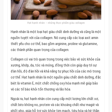
Hạt hạnh nhân – những thực phẩm giàu collagen
Hạnh nhân là một loại hạt giàu chất dinh dưỡng và cũng là một
nguồn tuyệt vời của collagen. Nó cung cấp các loại axit amin
thiết yếu cho cơ thể, bao gồm arginine, proline và glutamine,
các thành phần quan trọng của collagen.
Collagen có vai trò quan trọng trong việc bảo vệ sức khỏe của
xương, khớp, da, tóc và móng, đồng thời còn giúp duy trì sự
đàn hồi, độ đàn hồi và khả năng tự phục hồi của các mô trong
cơ thể. Hạt hạnh nhân là một nguồn giàu chất dinh dưỡng, đặc
biệt là vitamin E, một chất chống oxy hóa mạnh mẽ giúp bảo
vệ các tế bào khỏi tổn thương và lão hóa.
Ngoài ra, hạt hạnh nhân còn cung cấp một lượng lớn chất xơ,
chất béo không no, protein và các khoáng chất như magiê và
phốt pho, giúp hỗ trợ sức khỏe tim mạch, tiêu hóa và hệ thần