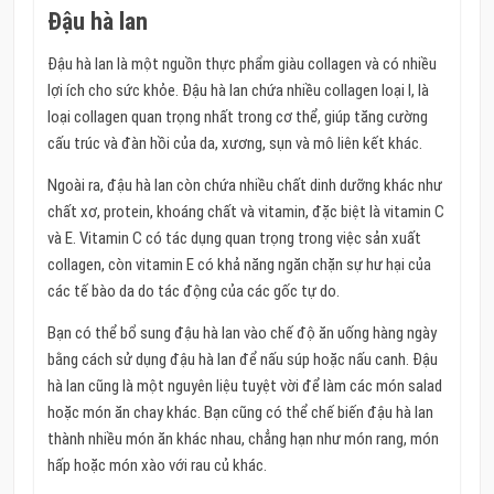
Đậu hà lan
Đậu hà lan là một nguồn thực phẩm giàu collagen và có nhiều
lợi ích cho sức khỏe. Đậu hà lan chứa nhiều collagen loại I, là
loại collagen quan trọng nhất trong cơ thể, giúp tăng cường
cấu trúc và đàn hồi của da, xương, sụn và mô liên kết khác.
Ngoài ra, đậu hà lan còn chứa nhiều chất dinh dưỡng khác như
chất xơ, protein, khoáng chất và vitamin, đặc biệt là vitamin C
và E. Vitamin C có tác dụng quan trọng trong việc sản xuất
collagen, còn vitamin E có khả năng ngăn chặn sự hư hại của
các tế bào da do tác động của các gốc tự do.
Bạn có thể bổ sung đậu hà lan vào chế độ ăn uống hàng ngày
bằng cách sử dụng đậu hà lan để nấu súp hoặc nấu canh. Đậu
hà lan cũng là một nguyên liệu tuyệt vời để làm các món salad
hoặc món ăn chay khác. Bạn cũng có thể chế biến đậu hà lan
thành nhiều món ăn khác nhau, chẳng hạn như món rang, món
hấp hoặc món xào với rau củ khác.