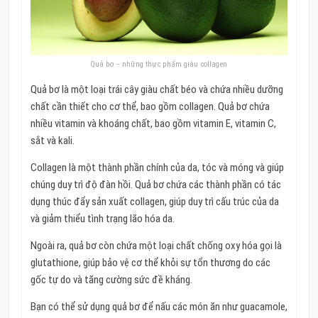
Quả bơ – những thực phẩm giàu collagen
Quả bơ là một loại trái cây giàu chất béo và chứa nhiều dưỡng
chất cần thiết cho cơ thể, bao gồm collagen. Quả bơ chứa
nhiều vitamin và khoáng chất, bao gồm vitamin E, vitamin C,
sắt và kali.
Collagen là một thành phần chính của da, tóc và móng và giúp
chúng duy trì độ đàn hồi. Quả bơ chứa các thành phần có tác
dụng thúc đẩy sản xuất collagen, giúp duy trì cấu trúc của da
và giảm thiểu tình trạng lão hóa da.
Ngoài ra, quả bơ còn chứa một loại chất chống oxy hóa gọi là
glutathione, giúp bảo vệ cơ thể khỏi sự tổn thương do các
gốc tự do và tăng cường sức đề kháng.
Bạn có thể sử dụng quả bơ để nấu các món ăn như guacamole,