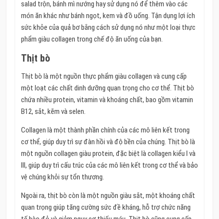
salad trộn, bánh mì nướng hay sử dụng nó để thêm vào các
món ăn khác như bánh ngọt, kem và đồ uống. Tận dụng lợi ích
sức khỏe của quả bơ bằng cách sử dụng nó như một loại thực
phẩm giàu collagen trong chế độ ăn uống của bạn.
Thịt bò
Thịt bò là một nguồn thực phẩm giàu collagen và cung cấp
một loạt các chất dinh dưỡng quan trọng cho cơ thể. Thịt bò
chứa nhiều protein, vitamin và khoáng chất, bao gồm vitamin
B12, sắt, kẽm và selen.
Collagen là một thành phần chính của các mô liên kết trong
cơ thể, giúp duy trì sự đàn hồi và độ bền của chúng. Thịt bò là
một nguồn collagen giàu protein, đặc biệt là collagen kiểu I và
III, giúp duy trì cấu trúc của các mô liên kết trong cơ thể và bảo
vệ chúng khỏi sự tổn thương.
Ngoài ra, thịt bò còn là một nguồn giàu sắt, một khoáng chất
quan trọng giúp tăng cường sức đề kháng, hỗ trợ chức năng
tế bào đỏ và giảm nguy cơ thiếu máu. Thịt bò cũng cung cấp