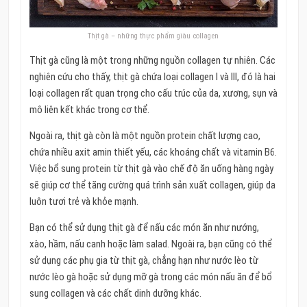
Thịt gà – những thực phẩm giàu collagen
Thịt gà cũng là một trong những nguồn collagen tự nhiên. Các
nghiên cứu cho thấy, thịt gà chứa loại collagen I và III, đó là hai
loại collagen rất quan trọng cho cấu trúc của da, xương, sụn và
mô liên kết khác trong cơ thể.
Ngoài ra, thịt gà còn là một nguồn protein chất lượng cao,
chứa nhiều axit amin thiết yếu, các khoáng chất và vitamin B6.
Việc bổ sung protein từ thịt gà vào chế độ ăn uống hàng ngày
sẽ giúp cơ thể tăng cường quá trình sản xuất collagen, giúp da
luôn tươi trẻ và khỏe mạnh.
Bạn có thể sử dụng thịt gà để nấu các món ăn như nướng,
xào, hầm, nấu canh hoặc làm salad. Ngoài ra, bạn cũng có thể
sử dụng các phụ gia từ thịt gà, chẳng hạn như nước lèo từ
nước lèo gà hoặc sử dụng mỡ gà trong các món nấu ăn để bổ
sung collagen và các chất dinh dưỡng khác.