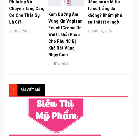
Philatop Và
Uống nước lá tía
Chuyện Tăng Cân,
tô có trắng da
Kem Dưỡng Ẩm
Cơ Chế Thật Sự
không? Khám phá
Vùng Kín Vagisan
Là Gì?
sự thật ít ai ngờ
FeuchtCreme Dr.
JUNE 9, 2026
AUGUST 5, 2025
Wolff: Giải Pháp
Cho Phụ Nữ Bị
Khô Rát Vùng
Nhạy Cảm
JUNE 4, 2026
1
BÀI VIẾT MỚI