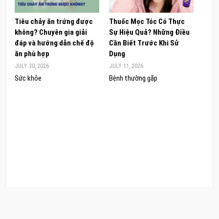
Tiêu chảy ăn trứng được
Thuốc Mọc Tóc Có Thực
Khám
không? Chuyên gia giải
Sự Hiệu Quả? Những Điều
Sâm 
đáp và hướng dẫn chế độ
Cần Biết Trước Khi Sử
ong 
ăn phù hợp
Dụng
đúng
JULY 30, 2026
JULY 11, 2026
JUNE 
Sức khỏe
Bệnh thường gặp
Sức 