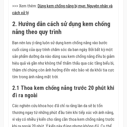
>>> Xem thêm:
Dùng kem chống nắng bị mụn: Nguyên nhân và
cách xử lý
2. Hướng dẫn cách sử dụng kem chống
nắng theo quy trình
Bạn nên lưu ý rằng luôn sử dụng kem chống nắng vào bước
cuối cùng của quy trình chăm sóc da ban ngày. Bởi bất kỳ một
sản phẩm dưỡng da nào dùng sau kem chống nắng đều bị giảm
hiệu quả và gần như không thể thẩm thấu qua các tầng biểu bì,
thậm chí chúng còn ảnh hưởng đến việc bảo vệ da khỏi tia cực
tím trong ánh nắng mặt trời.
2.1 Thoa kem chống nắng trước 20 phút khi
đi ra ngoài
Các nghiên cứu khoa học đã chỉ ra rằng làn da sẽ bị tổn
thương ngay từ những phút đầu tiên khi tiếp xúc với ánh nắng,
vì vậy có nhiều ý kiến cho rằng cần thoa kem chống nắng trước
khi ra ngoài 20 phút. Ý kiến này đúng nhưng không đủ. Cụ thể,