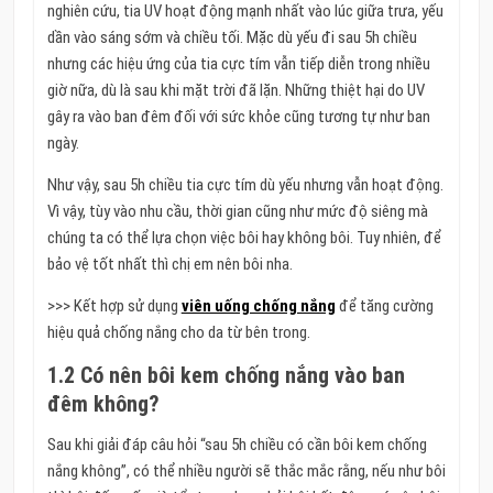
nghiên cứu, tia UV hoạt động mạnh nhất vào lúc giữa trưa, yếu
dần vào sáng sớm và chiều tối. Mặc dù yếu đi sau 5h chiều
nhưng các hiệu ứng của tia cực tím vẫn tiếp diễn trong nhiều
giờ nữa, dù là sau khi mặt trời đã lặn. Những thiệt hại do UV
gây ra vào ban đêm đối với sức khỏe cũng tương tự như ban
ngày.
Như vậy, sau 5h chiều tia cực tím dù yếu nhưng vẫn hoạt động.
Vì vậy, tùy vào nhu cầu, thời gian cũng như mức độ siêng mà
chúng ta có thể lựa chọn việc bôi hay không bôi. Tuy nhiên, để
bảo vệ tốt nhất thì chị em nên bôi nha.
>>> Kết hợp sử dụng
viên uống chống nắng
để tăng cường
hiệu quả chống nắng cho da từ bên trong.
1.2 Có nên bôi kem chống nắng vào ban
đêm không?
Sau khi giải đáp câu hỏi “sau 5h chiều có cần bôi kem chống
nắng không”, có thể nhiều người sẽ thắc mắc rằng, nếu như bôi