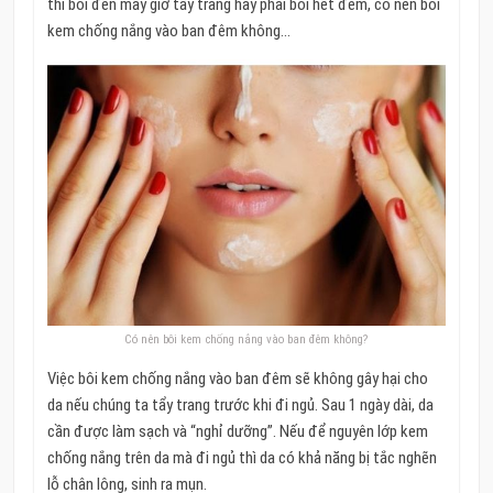
thì bôi đến mấy giờ tẩy trang hay phải bôi hết đêm, có nên bôi
kem chống nắng vào ban đêm không…
Có nên bôi kem chống nắng vào ban đêm không?
Việc bôi kem chống nắng vào ban đêm sẽ không gây hại cho
da nếu chúng ta tẩy trang trước khi đi ngủ. Sau 1 ngày dài, da
cần được làm sạch và “nghỉ dưỡng”. Nếu để nguyên lớp kem
chống nắng trên da mà đi ngủ thì da có khả năng bị tắc nghẽn
lỗ chân lông, sinh ra mụn.