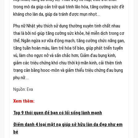
trong mô da giúp cản trở quá trình lão hóa, tăng cường sức đề
kháng cho làn da, giúp da tránh được mụn nhọt…
Phụ nữ Nhật yêu thích sử dụng thường xuyên tinh chất nhau
thai là bởi nó giúp tăng cường sức khỏe, hệ miễn dịch trong cơ
thể; Ngăn ngừa xơ vữa động mạch; tăng cường chức năng gan,
tăng tuần hoàn máu, làm trẻ hóa tế bào, giúp phát triển tuyến
vú, làm cho ngực nở và săn chắc hơn; Giảm đau bụng kinh,
giảm các triệu chứng khó chịu thời kỳ mãn kinh, cải thiện tình
trạng cân bằng hooc-môn và giảm thiểu triệu chứng đau bụng
phụ nữ….
Nguồn: Eva
Xem thêm:
Top 9 thói quen để bạn có lối sống lành mạnh
Điểm danh 4 loại mặt nạ giúp sở hữu làn da đẹp như em
bé