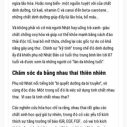
ngừa lão hóa. Hoặc rong biển- một nguồn tuyệt vời của chất
dinh dưỡng, từ kali, vitamin C và canxi đến beta-carotene…
những chất dinh dưỡng giúp đẩy lùi lão hóa, bổ máu…
Và không phải vô cớ mà người Nhật hay uống trà xanh- giàu
chất chống oxy hóa và giúp cơ thể khỏe mạnh bằng cách đào
thải độc tố, loại bỏ mỡ thừa, chống lại các gốc tự do có khả
năng gây ung thư.. Chính sự “kỹ tính” trong chế độ dinh dưỡng
ấy đã khiến phụ nữ Nhật Bản có tuổi thọ trung bình lên tới 87
tuổi và được xem là những người có “làn da không tuổi”.
Chăm sóc da bằng nhau thai thiên nhiên
Phụ nữ Nhật nổi tiếng bởi “bí quyết dưỡng da bí truyền”, vô
cùng độc đáo. Một trong số đó là việc sử dụng tinh chất nhau
thai. Vì sao là tinh chất nhau thai?
Các nghiên cứu hóa học chỉ ra rằng, nhau thai rất giàu các
chất sinh học quý giá tự nhiên, trong đó có các yếu tố kích
thích sự tăng trưởng tế bào IGR, EGF, FGF… có vai trò kích