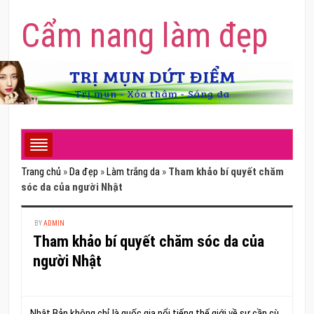
Cẩm nang làm đẹp
Trang chủ
»
Da đẹp
»
Làm trắng da
»
Tham khảo bí quyết chăm
sóc da của người Nhật
BY
ADMIN
Tham khảo bí quyết chăm sóc da của
người Nhật
Nhật Bản không chỉ là quốc gia nổi tiếng thế giới về sự cần cù,