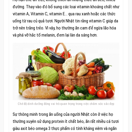
đường. Thay vào đó bổ sung các loại vitamin khoáng chất như
vitamin A, Vitamin C, vitamin E… qua rau xanh hoặc các thức
uống từ rau củ quả tươi. Người Nhật tin rằng vitamin C giúp da
trở nên trắng trẻo. Vì vậy, họ thường ăn cam để ngừa lão hóa
và phá vỡ hắc tố melanin, đem lại làn da sáng hơn.
Chế độ dinh dưỡng đóng vai trò quan trọng trong việc chăm sóc sắc đẹp
Sự thông minh trong ăn uống của người Nhật còn ở việc họ
thường xuyên sử dụng protein ít chất béo, ăn rất nhiều cá tươi
giàu axit béo omega 3 thực phẩm có tính kháng viêm và ngăn