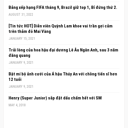
Bảng xếp hạng FIFA tháng 9, Brazil giữ top 1, Bỉ đứng thứ 2.
AUGUST 31, 2022
[Tin tức HOT] Diễn viên Quỳnh Lam khoe vai trần gợi cảm
trên thảm đỏ Mai Vàng
JANUARY 15, 2021
Trải lòng của hoa hậu đại dương Lê Âu Ngân Anh, sau 3 năm
đăng quang
JANUARY 9, 2021
Bật mí bộ ảnh cưới của Á hậu Thúy An với chồng tiến sĩ hơn
12 tuổi
JANUARY 9, 2021
Henry (Super Junior) sắp đặt dấu chấm hết với SM
MAY 4, 2018