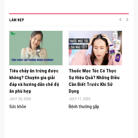
LÀM ĐẸP
Tiêu chảy ăn trứng được
Thuốc Mọc Tóc Có Thực
Khám
không? Chuyên gia giải
Sự Hiệu Quả? Những Điều
Sâm 
đáp và hướng dẫn chế độ
Cần Biết Trước Khi Sử
ong 
ăn phù hợp
Dụng
đúng
JULY 30, 2026
JULY 11, 2026
JUNE 
Sức khỏe
Bệnh thường gặp
Sức 