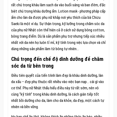
rất chú trọng khâu làm sạch da vào buổi sáng và ban đêm, đặc
biệt chú trọng khâu dưỡng ẩm. Lotion mask- phương pháp cấp
ẩm cho làn da được phụ nữ khắp nơi yêu thích của bà Chizu
Saeki là một ví dụ. Sự thận trọng, kỹ lưỡng trong chăm sóc da
của phụ nữ Nhật còn thể hiện cả ở cách sử dụng bông cotton,
bông trang điểm. Dù là sản phẩm phụ trợ nhưng tiếp xúc nhiều
nhất với da nên họ luôn tỉ mỉ, kỹ tính trong việc lựa chọn và chỉ
dùng những sản phẩm làm từ bông tự nhiên…
Chú trọng đến chế độ dinh dưỡng để chăm
sóc da từ bên trong
Điều tiên quyết của tiến trình làm đẹp là khâu dinh dưỡng, làn
da xấu – đẹp phụ thuộc rất nhiều vào việc bạn nạp… cái gì vào
cơ thể. Phụ nữ Nhật thấu hiểu điều này từ rất sớm, nên vô
cùng “kỹ tính” trong khâu dinh dưỡng, là cách gián tiếp tốt
nhất bồi dưỡng cho da, làm cho da khỏe, da đẹp, một cách tự
nhiên và bền vững.
Họ hạn chế ăn thịt, không thích ăn những thức ăn béo, nhiều