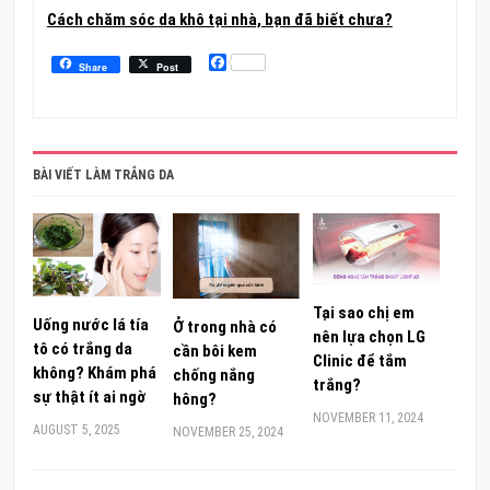
Cách chăm sóc da khô tại nhà, bạn đã biết chưa?
Facebook
Share
Post
BÀI VIẾT LÀM TRẮNG DA
Tại sao chị em
Uống nước lá tía
Ở trong nhà có
nên lựa chọn LG
tô có trắng da
cần bôi kem
Clinic để tắm
không? Khám phá
chống nắng
trắng?
sự thật ít ai ngờ
hông?
NOVEMBER 11, 2024
AUGUST 5, 2025
NOVEMBER 25, 2024