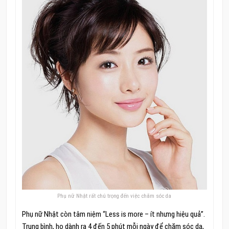
Phụ nữ Nhật rất chú trọng đến việc chăm sóc da
Phụ nữ Nhật còn tâm niệm “Less is more – ít nhưng hiệu quả”.
Trung bình, họ dành ra 4 đến 5 phút mỗi ngày để chăm sóc da,