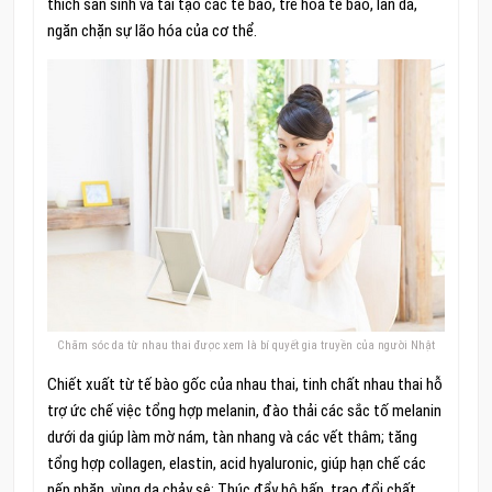
thích sản sinh và tái tạo các tế bào, trẻ hóa tế bào, làn da,
ngăn chặn sự lão hóa của cơ thể.
Chăm sóc da từ nhau thai được xem là bí quyết gia truyền của người Nhật
Chiết xuất từ tế bào gốc của nhau thai, tinh chất nhau thai hỗ
trợ ức chế việc tổng hợp melanin, đào thải các sắc tố melanin
dưới da giúp làm mờ nám, tàn nhang và các vết thâm; tăng
tổng hợp collagen, elastin, acid hyaluronic, giúp hạn chế các
nếp nhăn, vùng da chảy sệ; Thúc đẩy hô hấp, trao đổi chất