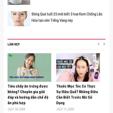
Đừng Quá tuổi 25 mới biết 3 loại Kem Chống Lão
Hóa tạo nên Tiếng Vang này
LÀM ĐẸP
Tiêu chảy ăn trứng được
Thuốc Mọc Tóc Có Thực
Khám
không? Chuyên gia giải
Sự Hiệu Quả? Những Điều
Sâm 
đáp và hướng dẫn chế độ
Cần Biết Trước Khi Sử
ong 
ăn phù hợp
Dụng
đúng
JULY 30, 2026
JULY 11, 2026
JUNE 