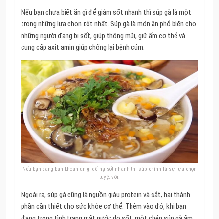
Nếu bạn chưa biết ăn gì để giảm sốt nhanh thì súp gà là một
trong những lựa chọn tốt nhất. Súp gà là món ăn phổ biến cho
những người đang bị sốt, giúp thông mũi, giữ ấm cơ thể và
cung cấp axit amin giúp chống lại bệnh cúm.
Nếu bạn đang băn khoăn ăn gì để hạ sốt nhanh thì súp chính là sự lựa chọn
tuyệt vời.
Ngoài ra, súp gà cũng là nguồn giàu protein và sắt, hai thành
phần cần thiết cho sức khỏe cơ thể. Thêm vào đó, khi bạn
đang trong tình trạng mất nước do sốt, một chén súp gà ấm