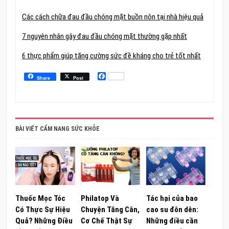
Các cách chữa đau đầu chóng mặt buồn nôn tại nhà hiệu quả
7 nguyên nhân gây đau đầu chóng mặt thường gặp nhất
6 thực phẩm giúp tăng cường sức đề kháng cho trẻ tốt nhất
Facebook
Share
Post
BÀI VIẾT CẨM NANG SỨC KHỎE
Thuốc Mọc Tóc
Philatop Và
Tác hại của bao
Có Thực Sự Hiệu
Chuyện Tăng Cân,
cao su đôn dên:
Quả? Những Điều
Cơ Chế Thật Sự
Những điều cần