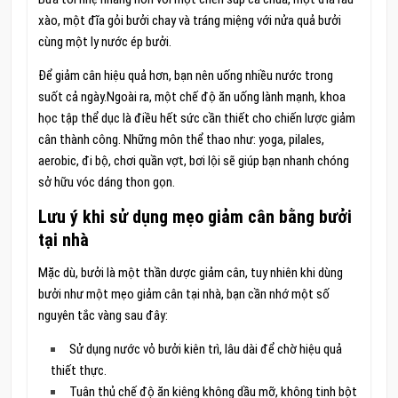
xào, một đĩa gỏi bưởi chay và tráng miệng với nửa quả bưởi
cùng một ly nước ép bưởi.
Để giảm cân hiệu quả hơn, bạn nên uống nhiều nước trong
suốt cả ngày.Ngoài ra, một chế độ ăn uống lành mạnh, khoa
học tập thể dục là điều hết sức cần thiết cho chiến lược giảm
cân thành công. Những môn thể thao như: yoga, pilales,
aerobic, đi bộ, chơi quần vợt, bơi lội sẽ giúp bạn nhanh chóng
sở hữu vóc dáng thon gọn.
Lưu ý khi sử dụng mẹo giảm cân bằng bưởi
tại nhà
Mặc dù, bưởi là một thần dược giảm cân, tuy nhiên khi dùng
bưởi như một mẹo giảm cân tại nhà, bạn cần nhớ một số
nguyên tắc vàng sau đây:
Sử dụng nước vỏ bưởi kiên trì, lâu dài để chờ hiệu quả
thiết thực.
Tuân thủ chế độ ăn kiêng không dầu mỡ, không tinh bột