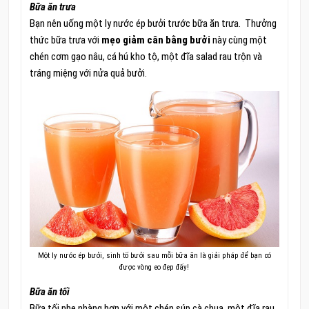
Bữa ăn trưa
Bạn nên uống một ly nước ép bưởi trước bữa ăn trưa. Thưởng
thức bữa trưa với
mẹo giảm cân bằng bưởi
này cùng một
chén cơm gạo nâu, cá hú kho tộ, một đĩa salad rau trộn và
tráng miệng với nửa quả bưởi.
Một ly nước ép bưởi, sinh tố bưởi sau mỗi bữa ăn là giải pháp để bạn có
được vòng eo đẹp đấy!
Bữa ăn tối
Bữa tối nhẹ nhàng hơn với một chén súp cà chua, một đĩa rau