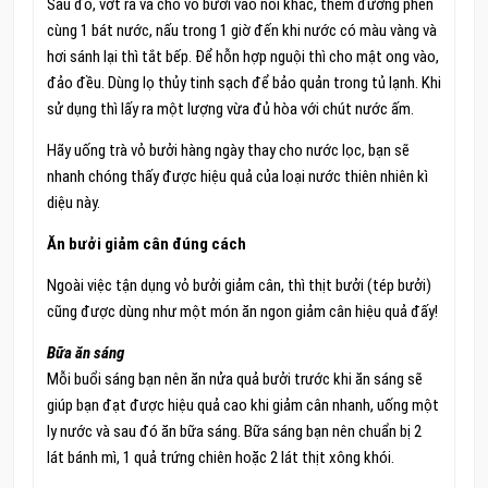
Sau đó, vớt ra và cho vỏ bưởi vào nồi khác, thêm đường phèn
cùng 1 bát nước, nấu trong 1 giờ đến khi nước có màu vàng và
hơi sánh lại thì tắt bếp. Để hỗn hợp nguội thì cho mật ong vào,
đảo đều. Dùng lọ thủy tinh sạch để bảo quản trong tủ lạnh. Khi
sử dụng thì lấy ra một lượng vừa đủ hòa với chút nước ấm.
Hãy uống trà vỏ bưởi hàng ngày thay cho nước lọc, bạn sẽ
nhanh chóng thấy được hiệu quả của loại nước thiên nhiên kì
diệu này.
Ăn bưởi giảm cân đúng cách
Ngoài việc tận dụng vỏ bưởi giảm cân, thì thịt bưởi (tép bưởi)
cũng được dùng như một món ăn ngon giảm cân hiệu quả đấy!
Bữa ăn sáng
Mỗi buổi sáng bạn nên ăn nửa quả bưởi trước khi ăn sáng sẽ
giúp bạn đạt được hiệu quả cao khi giảm cân nhanh, uống một
ly nước và sau đó ăn bữa sáng. Bữa sáng bạn nên chuẩn bị 2
lát bánh mì, 1 quả trứng chiên hoặc 2 lát thịt xông khói.