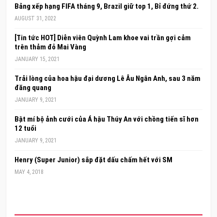
Bảng xếp hạng FIFA tháng 9, Brazil giữ top 1, Bỉ đứng thứ 2.
AUGUST 31, 2022
[Tin tức HOT] Diễn viên Quỳnh Lam khoe vai trần gợi cảm
trên thảm đỏ Mai Vàng
JANUARY 15, 2021
Trải lòng của hoa hậu đại dương Lê Âu Ngân Anh, sau 3 năm
đăng quang
JANUARY 9, 2021
Bật mí bộ ảnh cưới của Á hậu Thúy An với chồng tiến sĩ hơn
12 tuổi
JANUARY 9, 2021
Henry (Super Junior) sắp đặt dấu chấm hết với SM
MAY 4, 2018