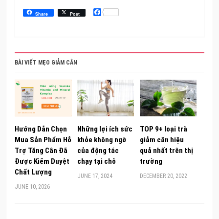
Facebook
Share
Post
BÀI VIẾT MẸO GIẢM CÂN
Hướng Dẫn Chọn
Những lợi ích sức
TOP 9+ loại trà
Mua Sản Phẩm Hỗ
khỏe không ngờ
giảm cân hiệu
Trợ Tăng Cân Đã
của động tác
quả nhất trên thị
Được Kiểm Duyệt
chạy tại chỗ
trường
Chất Lượng
JUNE 17, 2024
DECEMBER 20, 2022
JUNE 10, 2026