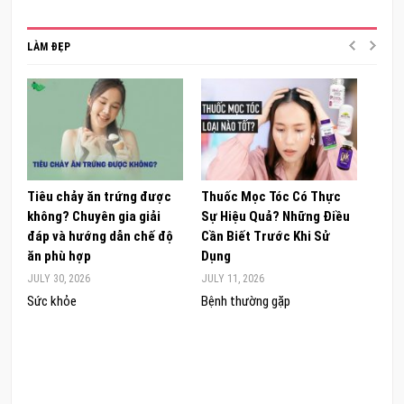
LÀM ĐẸP
Tiêu chảy ăn trứng được
Thuốc Mọc Tóc Có Thực
Khám
không? Chuyên gia giải
Sự Hiệu Quả? Những Điều
Sâm 
đáp và hướng dẫn chế độ
Cần Biết Trước Khi Sử
ong 
ăn phù hợp
Dụng
đúng
JULY 30, 2026
JULY 11, 2026
JUNE 
Sức khỏe
Bệnh thường gặp
Sức 