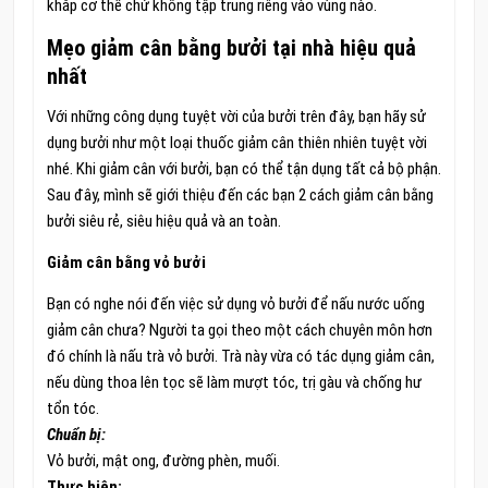
khắp cơ thể chứ không tập trung riêng vào vùng nào.
Mẹo giảm cân bằng bưởi tại nhà hiệu quả
nhất
Với những công dụng tuyệt vời của bưởi trên đây, bạn hãy sử
dụng bưởi như một loại thuốc giảm cân thiên nhiên tuyệt vời
nhé. Khi giảm cân với bưởi, bạn có thể tận dụng tất cả bộ phận.
Sau đây, mình sẽ giới thiệu đến các bạn 2 cách giảm cân bằng
bưởi siêu rẻ, siêu hiệu quả và an toàn.
Giảm cân bằng vỏ bưởi
Bạn có nghe nói đến việc sử dụng vỏ bưởi để nấu nước uống
giảm cân chưa? Người ta gọi theo một cách chuyên môn hơn
đó chính là nấu trà vỏ bưởi. Trà này vừa có tác dụng giảm cân,
nếu dùng thoa lên tọc sẽ làm mượt tóc, trị gàu và chống hư
tổn tóc.
Chuẩn bị:
Vỏ bưởi, mật ong, đường phèn, muối.
Thực hiện: