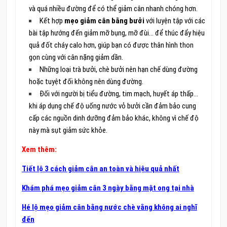
và quá nhiều đường để có thể giảm cân nhanh chóng hơn.
Kết hợp
mẹo giảm cân bằng bưởi
với luyện tập với các
bài tập hướng đến giảm mỡ bụng, mỡ đùi… để thúc đẩy hiệu
quả đốt cháy calo hơn, giúp bạn có được thân hình thon
gọn cùng với cân nặng giảm dần.
Những loại trà bưởi, chè bưởi nên hạn chế dùng đường
hoặc tuyệt đối không nên dùng đường.
Đối với người bị tiểu đường, tim mạch, huyết áp thấp…
khi áp dụng chế độ uống nước vỏ bưởi cần đảm bảo cung
cấp các nguồn dinh dưỡng đảm bảo khác, không vì chế độ
này mà sụt giảm sức khỏe.
Xem thêm:
Tiết lộ 3 cách giảm cân an toàn và hiệu quả nhất
Khám phá mẹo giảm cân 3 ngày bằng mật ong tại nhà
Hé lộ mẹo giảm cân bằng nước chè vằng không ai nghĩ
đến