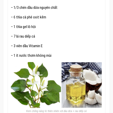
– 1/3 chén dầu dừa nguyên chất
– 6 thìa cà phê oxit kẽm
– 1 thìa gel lô hội
– 7 lá rau diếp cá
– 3 viên dầu Vitamin E
– 1 ít nước thơm không mùi
Kem chống nắng từ thiên nhiên với dầu dừa + rau diếp cá