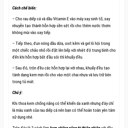
Cách chế biến:
– Cho rau diếp cá và dầu Vitamin E vào máy xay sinh tố, xay
nhuyễn tạo thành hỗn hợp sền sệt rồi cho thêm nước thơm
không mùi vào xay tiếp.
– Tiếp theo, đun nóng dầu dừa, oxit kẽm và gel lô hội trong
một chiếc chảo nhỏ rồi đặt lên bếp với nhiệt độ trung bình cho
đến khi hỗn hợp bắt đầu sôi thì khuấy đều.
– Sau đó, trộn đều các hỗn hợp lại với nhau, khuấy đều tạo
tành dạng kem mịn rồi cho vào một chai nhựa và lưu trữ bên
trong tủ mát.
Chú ý:
Khi thoa kem chống nắng có thể khiến da xanh nhưng đây chỉ
là màu xanh của rau diếp cá nên bạn có thể hoàn toàn yên tâm
sử dụng nhé.
Trên đây là 2 cách làm
kem chống nắng từ thiên nhiên
với dầu