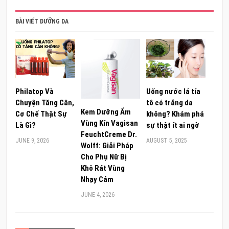
BÀI VIẾT DƯỠNG DA
Philatop Và
Uống nước lá tía
Chuyện Tăng Cân,
tô có trắng da
Kem Dưỡng Ẩm
Cơ Chế Thật Sự
không? Khám phá
Vùng Kín Vagisan
Là Gì?
sự thật ít ai ngờ
FeuchtCreme Dr.
JUNE 9, 2026
AUGUST 5, 2025
Wolff: Giải Pháp
Cho Phụ Nữ Bị
Khô Rát Vùng
Nhạy Cảm
JUNE 4, 2026