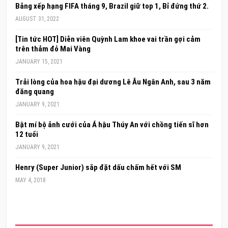
Bảng xếp hạng FIFA tháng 9, Brazil giữ top 1, Bỉ đứng thứ 2.
AUGUST 31, 2022
[Tin tức HOT] Diễn viên Quỳnh Lam khoe vai trần gợi cảm
trên thảm đỏ Mai Vàng
JANUARY 15, 2021
Trải lòng của hoa hậu đại dương Lê Âu Ngân Anh, sau 3 năm
đăng quang
JANUARY 9, 2021
Bật mí bộ ảnh cưới của Á hậu Thúy An với chồng tiến sĩ hơn
12 tuổi
JANUARY 9, 2021
Henry (Super Junior) sắp đặt dấu chấm hết với SM
MAY 4, 2018