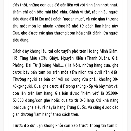
đây thôi, những con cua đó gắn liền với với hình ảnh nhợt nhạt,
thậm chí còn bốc mùi khó chịu. Chính vì thế, rất nhiều người
tiêu dùng đã bị lừa một cách “ngoạn mục”, và các gian thương
thu một món lợi nhuận không hề nhỏ từ cách làm hàng này.
Cua, ghẹ được các gian thương bơm hóa chất đánh lừa người
tiêu dùng.
Cách đây không lâu, tại các tuyến phố trên Hoàng Minh Giám,
Hồ Tùng Mậu (Cầu Giấy), Nguyễn Xiển (Thanh Xuân), Giải
Phóng, Đại Từ (Hoàng Mai),… (Hà Nội), những hàng cua, ghẹ
được bày bán tạm bợ trên một tấm nilon trả dưới nền đất.
Thường người ta bán chỉ với số lượng vừa phải, khoảng 30-
40kg/người. Cua, ghẹ được để trong thùng xốp và bày một vài
con lên trên làm hàng. Giá bán được “niêm yết” là 35.000-
50.000 đồng/con ghẹ hoặc cua to từ 3-5 lạng. Có khả năng
loại cua, ghẹ siêu rẻ này là hàng Trung Quốc. Và cũng được các
gian thương “làm hàng” theo cách trên.
Trước đó dư luận không khỏi xôn xao trước thông tin tôm bị