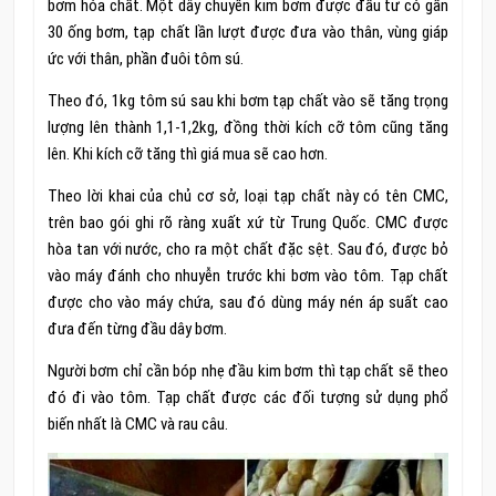
bơm hóa chất. Một dây chuyền kim bơm được đầu tư có gần
30 ống bơm, tạp chất lần lượt được đưa vào thân, vùng giáp
ức với thân, phần đuôi tôm sú.
Theo đó, 1kg tôm sú sau khi bơm tạp chất vào sẽ tăng trọng
lượng lên thành 1,1-1,2kg, đồng thời kích cỡ tôm cũng tăng
lên. Khi kích cỡ tăng thì giá mua sẽ cao hơn.
Theo lời khai của chủ cơ sở, loại tạp chất này có tên CMC,
trên bao gói ghi rõ ràng xuất xứ từ Trung Quốc. CMC được
hòa tan với nước, cho ra một chất đặc sệt. Sau đó, được bỏ
vào máy đánh cho nhuyễn trước khi bơm vào tôm. Tạp chất
được cho vào máy chứa, sau đó dùng máy nén áp suất cao
đưa đến từng đầu dây bơm.
Người bơm chỉ cần bóp nhẹ đầu kim bơm thì tạp chất sẽ theo
đó đi vào tôm. Tạp chất được các đối tượng sử dụng phổ
biến nhất là CMC và rau câu.