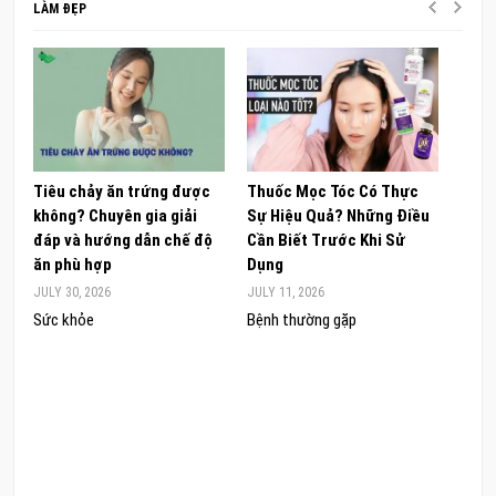
LÀM ĐẸP
Tiêu chảy ăn trứng được
Thuốc Mọc Tóc Có Thực
Khám
không? Chuyên gia giải
Sự Hiệu Quả? Những Điều
Sâm 
đáp và hướng dẫn chế độ
Cần Biết Trước Khi Sử
ong 
ăn phù hợp
Dụng
đúng
JULY 30, 2026
JULY 11, 2026
JUNE 
Sức khỏe
Bệnh thường gặp
Sức 