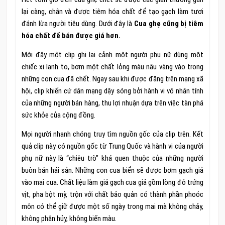
lại càng, chân và được tiêm hóa chất để tạo gạch làm tươi
đánh lừa người tiêu dùng. Dưới đây là
Cua ghẹ cũng bị tiêm
hóa chất để bán được giá hơn.
Mới đây một clip ghi lại cảnh một người phụ nữ dùng một
chiếc xi lanh to, bơm một chất lỏng màu nâu vàng vào trong
những con cua đã chết. Ngay sau khi được đăng trên mạng xã
hội, clip khiến cứ dân mạng dậy sóng bởi hành vi vô nhân tính
của những người bán hàng, thu lợi nhuận dựa trên việc tàn phá
sức khỏe của cộng đồng.
Mọi người nhanh chóng truy tìm nguồn gốc của clip trên. Kết
quả clip này có nguồn gốc từ Trung Quốc và hành vi của người
phụ nữ này là “chiêu trò” khá quen thuộc của những người
buôn bán hải sản. Những con cua biển sẽ được bơm gạch giả
vào mai cua. Chất liệu làm giả gạch cua giả gồm lòng đỏ trứng
vịt, pha bột mỳ, trộn với chất bảo quản có thành phần phoóc
môn có thể giữ được một số ngày trong mai mà không chảy,
không phân hủy, không biến màu.