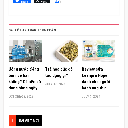
Facebook
Share
Post
BÀI VIẾT AN TOÀN THỰC PHẨM
Uống nước đóng
Trà hoa cúc có
Review sữa
bình có hại
tác dụng gì?
Leanpro Hope
không? Có nên sử
dành cho người
JULY 17, 2023
dụng hàng ngày
bệnh ung thư
OCTOBER 3, 2023
JULY 3, 2023
1
BÀI VIẾT MỚI