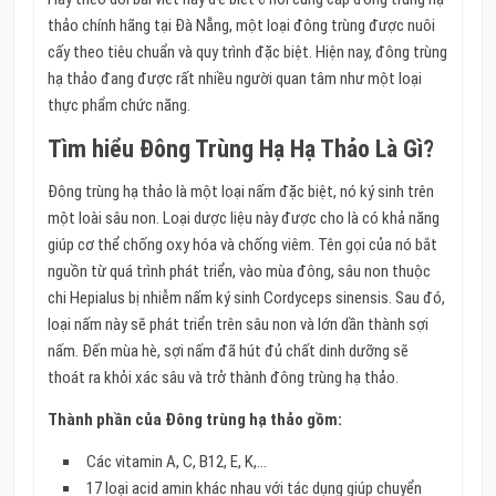
thảo chính hãng tại Đà Nẵng, một loại đông trùng được nuôi
cấy theo tiêu chuẩn và quy trình đặc biệt. Hiện nay, đông trùng
hạ thảo đang được rất nhiều người quan tâm như một loại
thực phẩm chức năng.
Tìm hiểu Đông Trùng Hạ Hạ Thảo Là Gì?
Đông trùng hạ thảo là một loại nấm đặc biệt, nó ký sinh trên
một loài sâu non. Loại dược liệu này được cho là có khả năng
giúp cơ thể chống oxy hóa và chống viêm. Tên gọi của nó bắt
nguồn từ quá trình phát triển, vào mùa đông, sâu non thuộc
chi Hepialus bị nhiễm nấm ký sinh Cordyceps sinensis. Sau đó,
loại nấm này sẽ phát triển trên sâu non và lớn dần thành sợi
nấm. Đến mùa hè, sợi nấm đã hút đủ chất dinh dưỡng sẽ
thoát ra khỏi xác sâu và trở thành đông trùng hạ thảo.
Thành phần của Đông trùng hạ thảo gồm:
Các vitamin A, C, B12, E, K,…
17 loại acid amin khác nhau với tác dụng giúp chuyển