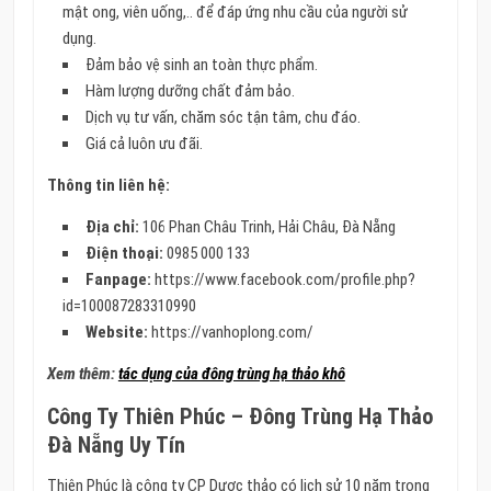
mật ong, viên uống,.. để đáp ứng nhu cầu của người sử
dụng.
Đảm bảo vệ sinh an toàn thực phẩm.
Hàm lượng dưỡng chất đảm bảo.
Dịch vụ tư vấn, chăm sóc tận tâm, chu đáo.
Giá cả luôn ưu đãi.
Thông tin liên hệ:
Địa chỉ:
106 Phan Châu Trinh, Hải Châu, Đà Nẵng
Điện thoại:
0985 000 133
Fanpage:
https://www.facebook.com/profile.php?
id=100087283310990
Website:
https://vanhoplong.com/
Xem thêm:
tác dụng của đông trùng hạ thảo khô
Công Ty Thiên Phúc – Đông Trùng Hạ Thảo
Đà Nẵng Uy Tín
Thiên Phúc là công ty CP Dược thảo có lịch sử 10 năm trong