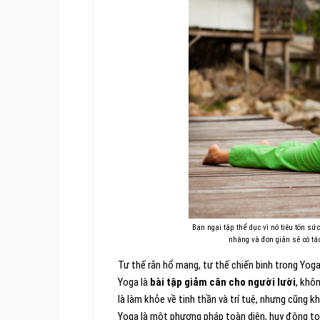
Bạn ngại tập thể dục vì nó tiêu tốn sứ
nhàng và đơn giản sẽ có tác
Tư thế rắn hổ mang, tư thế chiến binh trong Yoga
Yoga là
bài tập giảm cân cho người lười
, khô
là làm khỏe về tinh thần và trí tuệ, nhưng cũng k
Yoga là một phương pháp toàn diện, huy động toàn