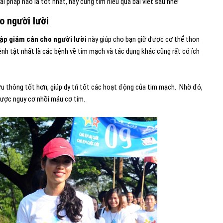
ải pháp nào là tốt nhất, hãy cùng tìm hiểu qua bài viết sau nhé!
ho người lười
tập giảm cân cho người lười
này giúp cho bạn giữ được cơ thể thon
nh tật nhất là các bệnh về tim mạch và tác dụng khác cũng rất có ích
lưu thông tốt hơn, giúp dy trì tốt các hoạt động của tim mạch. Nhờ đó,
ược nguy cơ nhồi máu cơ tim.