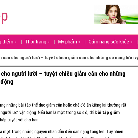
ẹp
g điểm
»
Thời trang
»
Mỹ phẩm
»
Cẩm nang sức khỏe
»
m cân cho người lười – tuyệt chiêu giảm cân cho những cô nàng lười 
 cho người lười – tuyệt chiêu giảm cân cho những
 động
ng những bài tập thể dục giảm cân hoặc chế độ ăn kiêng lại thường rất
g người lười vận động. Nếu bạn là một trong số đó, thì
bài tập giảm
pháp tuyệt vời cho bạn.
 là một trong những nguyên nhân dẫn đến cân nặng tăng lên. Tuy nhiên