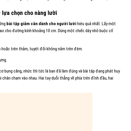
 lựa chọn cho nàng lười
hững
bài tập giảm cân dành cho người lười
hiệu quả nhất. Lấy một
 sao cho đường kính khoảng 10 cm. Dùng một chiếc dây nhỏ buộc cố
n hoặc trên thảm, tuyệt đối không nằm trên đệm.
lưng.
cơ bụng căng, nhức thì tức là bạn đã làm đúng và bài tập đang phát huy
i chân chạm vào nhau. Hai tay duỗi thẳng về phía trên đỉnh đầu, hai