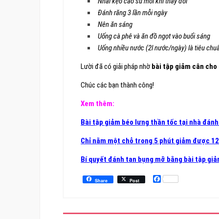
Nhai kẹo cao su mỗi khi thấy đói
Đánh răng 3 lần mỗi ngày
Nên ăn sáng
Uống cà phê và ăn đồ ngọt vào buổi sáng
Uống nhiều nước (2l nước/ngày) là tiêu chu
Lười đã có giải pháp nhờ
bài tập giảm cân cho
Chúc các bạn thành công!
Xem thêm:
Bài tập giảm béo lưng thần tốc tại nhà đán
Chỉ nằm một chỗ trong 5 phút giảm được 12
Bí quyết đánh tan bụng mỡ bằng bài tập gi
Facebook
Share
Post