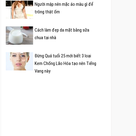
Người mập nên mặc áo màu gì để
trông thật ốm
Cách làm đẹp da mặt bằng sữa
chua tại nhà
Đừng Quá tuổi 25 mới biết 3 loại
Kem Chống Lão Hóa tạo nên Tiếng
Vang này