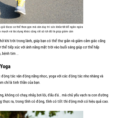
ạn giữ được cơ thể thon gọn mà còn duy trì sức khỏe tốt để ngăn ngừa
im mạch và tác dụng khác cũng rất có ích đó là giúp giảm cân
thở khí trời trong lành, giúp bạn có thể thư giản và giảm cảm giác căng
ơ thể tiếp xúc với ánh nắng mặt trời vào buổi sáng giúp cơ thể hấp
, bệnh tim …
 Yoga
các động tác vận động nặng nhọc, yoga với các động tác nhẹ nhàng và
 chí là tinh thần của bạn.
ng, không có chạy, nhảy, bơi lội, đấu đá… mà chủ yếu vạch ra con đường
g thực ra, trong tĩnh có động, tĩnh có tốt thì động mới có hiệu quả cao.