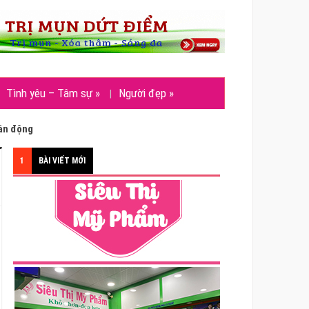
Tình yêu – Tâm sự
»
Người đẹp
»
vận động
1
BÀI VIẾT MỚI