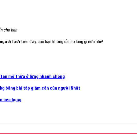
ẩn cho bạn
 người lười
trên đây, các bạn không cần lo lắng gì nữa nhé!
h tan mỡ thừa ở lưng nhanh chóng
kg bằng bài tập giảm cân của người Nhật
ảm béo bụng