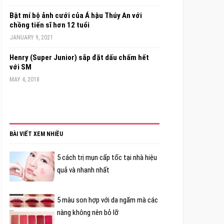
Bật mí bộ ảnh cưới của Á hậu Thúy An với
chồng tiến sĩ hơn 12 tuổi
JANUARY 9, 2021
Henry (Super Junior) sắp đặt dấu chấm hết
với SM
MAY 4, 2018
BÀI VIẾT XEM NHIỀU
5 cách trị mụn cấp tốc tại nhà hiệu
quả và nhanh nhất
5 màu son hợp với da ngăm mà các
nàng không nên bỏ lỡ