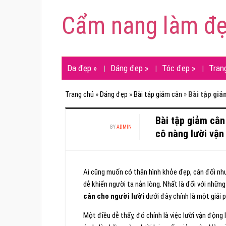
Cẩm nang làm đ
Da đẹp
»
Dáng đẹp
»
Tóc đẹp
»
Tran
Trang chủ
»
Dáng đẹp
»
Bài tập giảm cân
»
Bài tập giả
Bài tập giảm cân
BY
ADMIN
cô nàng lười vận
Ai cũng muốn có thân hình khỏe đẹp, cân đối như
dễ khiến người ta nản lòng. Nhất là đối với nhữn
cân cho người lười
dưới đây chính là một giải 
Một điều dễ thấy, đó chính là việc lười vận động