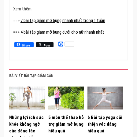
Xem thêm:
==>
7 bài tập giảm mỡ bụng nhanh nhất trong 1 tuần
==>
4 bài tập giảm mỡ bụng dưới cho nữ nhanh nhất
Facebook
Share
Post
BÀI VIẾT BÀI TẬP GIẢM CÂN
Những lợi ích sức
5 môn thể thao hỗ
6 Bài tập yoga cải
khỏe không ngờ
trợ giảm mỡ bụng
thiện vóc dáng
của động tác
hiệu quả
hiệu quả