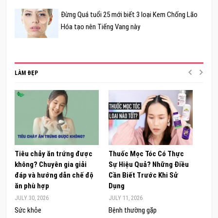
Đừng Quá tuổi 25 mới biết 3 loại Kem Chống Lão
Hóa tạo nên Tiếng Vang này
LÀM ĐẸP
Tiêu chảy ăn trứng được
Thuốc Mọc Tóc Có Thực
Khám
không? Chuyên gia giải
Sự Hiệu Quả? Những Điều
Sâm 
đáp và hướng dẫn chế độ
Cần Biết Trước Khi Sử
ong 
ăn phù hợp
Dụng
đúng
JULY 30, 2026
JULY 11, 2026
JUNE 
Sức khỏe
Bệnh thường gặp
Sức 