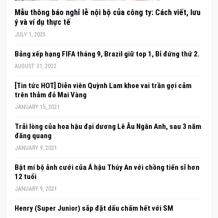
Mẫu thông báo nghỉ lễ nội bộ của công ty: Cách viết, lưu
ý và ví dụ thực tế
JULY 1, 2025
Bảng xếp hạng FIFA tháng 9, Brazil giữ top 1, Bỉ đứng thứ 2.
AUGUST 31, 2022
[Tin tức HOT] Diễn viên Quỳnh Lam khoe vai trần gợi cảm
trên thảm đỏ Mai Vàng
JANUARY 15, 2021
Trải lòng của hoa hậu đại dương Lê Âu Ngân Anh, sau 3 năm
đăng quang
JANUARY 9, 2021
Bật mí bộ ảnh cưới của Á hậu Thúy An với chồng tiến sĩ hơn
12 tuổi
JANUARY 9, 2021
Henry (Super Junior) sắp đặt dấu chấm hết với SM