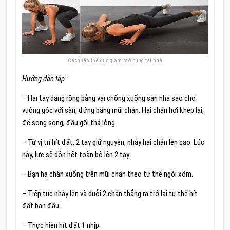
Cách tập thể dục giảm mỡ bụng tại nhà
Hướng dẫn tập:
– Hai tay dang rộng bằng vai chống xuống sàn nhà sao cho
vuông góc với sàn, đứng bằng mũi chân. Hai chân hơi khép lại,
để song song, đầu gối thả lỏng.
– Từ vị trí hít đất, 2 tay giữ nguyên, nhảy hai chân lên cao. Lúc
này, lực sẽ dồn hết toàn bộ lên 2 tay.
– Bạn hạ chân xuống trên mũi chân theo tư thế ngồi xổm.
– Tiếp tục nhảy lên và duỗi 2 chân thẳng ra trở lại tư thế hít
đất ban đầu.
– Thực hiện hít đất 1 nhịp.