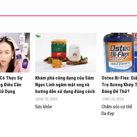
 Có Thực Sự
Khám phá công dụng của Sâm
Osteo Bi-Flex: Gi
g Điều Cần
Ngọc Linh ngâm mật ong và
Trợ Xương Khớp 
 Sử Dụng
hướng dẫn sử dụng đúng cách
Đáng Để Thử?
JUNE 25, 2026
JUNE 23, 2026
Sức khỏe
Chăm sóc cơ thể
Da đẹp