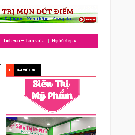
Tình yêu – Tâm sự
»
Người đẹp
»
1
BÀI VIẾT MỚI