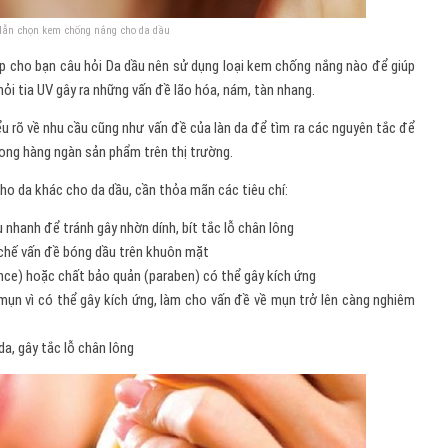
ẫn chọn kem chống nắng cho da dầu
p cho bạn câu hỏi Da dầu nên sử dụng loại kem chống nắng nào để giúp
i tia UV gây ra những vấn đề lão hóa, nám, tàn nhang.
u rõ về nhu cầu cũng như vấn đề của làn da để tìm ra các nguyên tắc để
ong hàng ngàn sản phẩm trên thị trường.
 da khác cho da dầu, cần thỏa mãn các tiêu chí:
nhanh để tránh gây nhờn dính, bít tắc lỗ chân lông
 chế vấn đề bóng dầu trên khuôn mặt
nce) hoặc chất bảo quản (paraben) có thể gây kích ứng
ụn vì có thể gây kích ứng, làm cho vấn đề về mụn trở lên càng nghiêm
da, gây tắc lỗ chân lông