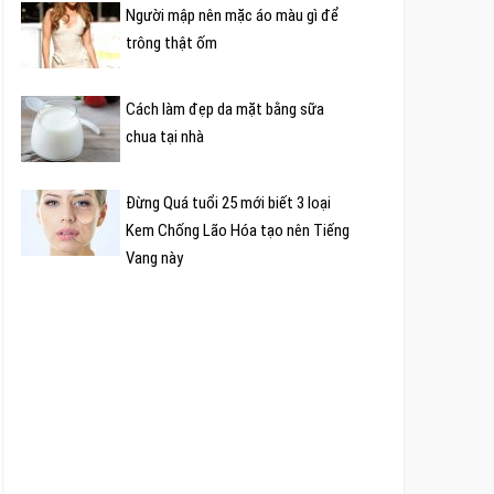
Người mập nên mặc áo màu gì để
trông thật ốm
Cách làm đẹp da mặt bằng sữa
chua tại nhà
Đừng Quá tuổi 25 mới biết 3 loại
Kem Chống Lão Hóa tạo nên Tiếng
Vang này