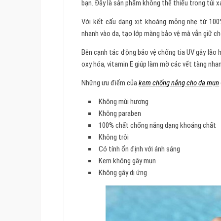
bạn. Đây là sản phẩm không thể thiếu trong túi 
Với kết cấu dạng xịt khoáng mỏng nhẹ từ 10
nhanh vào da, tạo lớp màng bảo vệ mà vẫn giữ c
Bên cạnh tác động bảo vệ chống tia UV gây lã
oxy hóa, vitamin E giúp làm mờ các vết tàng nha
Những ưu điểm của
kem chống nắng cho da mụn
Không mùi hương
Không paraben
100% chất chống nắng dạng khoáng chất
Không trôi
Có tính ổn định với ánh sáng
Kem không gây mụn
Không gây dị ứng