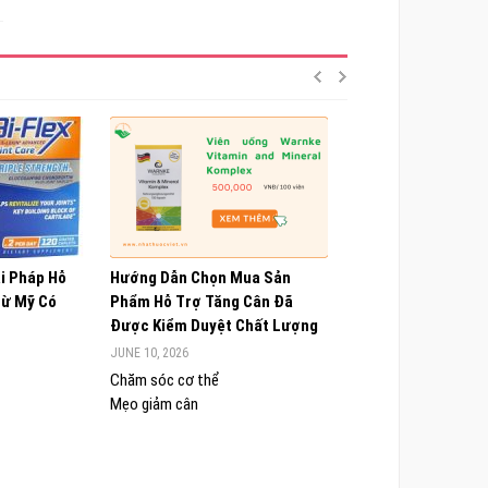
ải Pháp Hỗ
Hướng Dẫn Chọn Mua Sản
Choline Alfoscerate
Từ Mỹ Có
Phẩm Hỗ Trợ Tăng Cân Đã
Hiểu Về Công Dụng,
Được Kiểm Duyệt Chất Lượng
Và Lưu Ý Quan Trọn
JUNE 10, 2026
JUNE 9, 2026
Chăm sóc cơ thể
Chăm sóc cơ thể
Mẹo giảm cân
Sức khỏe