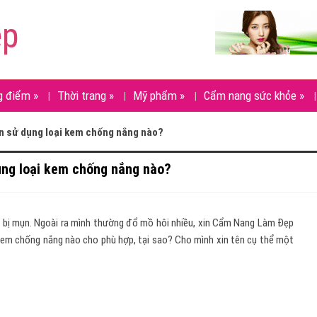
ẹp
g điểm
»
Thời trang
»
Mỹ phẩm
»
Cẩm nang sức khỏe
»
n sử dụng loại kem chống nắng nào?
ụng loại kem chống nắng nào?
n bị mụn. Ngoài ra mình thường đổ mồ hôi nhiều, xin Cẩm Nang Làm Đẹp
 kem chống nắng nào cho phù hợp, tại sao? Cho mình xin tên cụ thể một