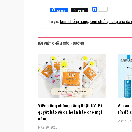
Facebook
Share
Post
Tags:
kem chống nắng
,
kem chống nắng cho da 
BÀI VIẾT CHĂM SÓC - DƯỠNG
Viên uống chống nắng Nhật UV: Bí
Vì sao
quyết bảo vệ da hoàn hảo cho mọi
tín đồ 
nàng
MAY 23, 
MAY 29, 2025