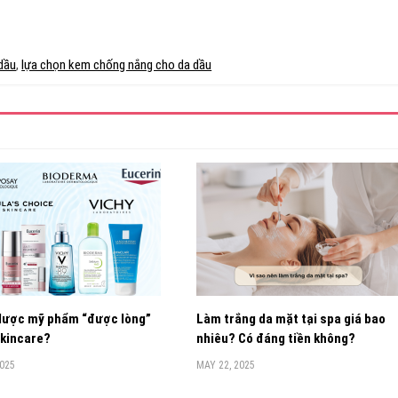
dầu
,
lựa chọn kem chống nắng cho da dầu
 dược mỹ phẩm “được lòng”
Làm trắng da mặt tại spa giá bao
skincare?
nhiêu? Có đáng tiền không?
2025
MAY 22, 2025