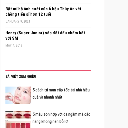
Bật mí bộ ảnh cưới của Á hậu Thúy An với
chồng tiến sĩ hơn 12 tuổi
JANUARY 9, 2021
Henry (Super Junior) sắp đặt dấu chấm hết
với SM
MAY 4, 2018
BÀI VIẾT XEM NHIỀU
5 cách trị mụn cấp tốc tại nhà hiệu
quả và nhanh nhất
5 màu son hợp với da ngăm mà các
nàng không nên bỏ lỡ