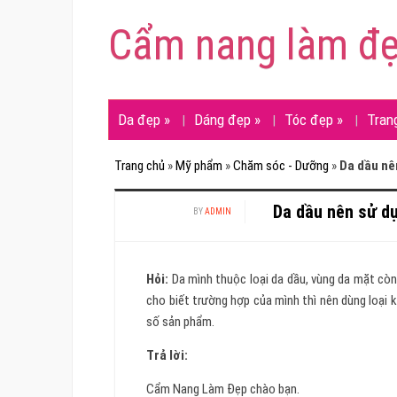
Cẩm nang làm đ
Da đẹp
»
Dáng đẹp
»
Tóc đẹp
»
Tran
Trang chủ
»
Mỹ phẩm
»
Chăm sóc - Dưỡng
»
Da dầu nê
Da dầu nên sử d
BY
ADMIN
Hỏi:
Da mình thuộc loại da dầu, vùng da mặt cò
cho biết trường hợp của mình thì nên dùng loại
số sản phẩm.
Trả lời:
Cẩm Nang Làm Đẹp chào bạn.