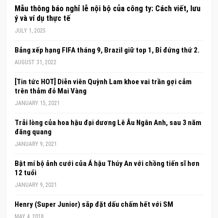
Mẫu thông báo nghỉ lễ nội bộ của công ty: Cách viết, lưu
ý và ví dụ thực tế
JULY 1, 2025
Bảng xếp hạng FIFA tháng 9, Brazil giữ top 1, Bỉ đứng thứ 2.
AUGUST 31, 2022
[Tin tức HOT] Diễn viên Quỳnh Lam khoe vai trần gợi cảm
trên thảm đỏ Mai Vàng
JANUARY 15, 2021
Trải lòng của hoa hậu đại dương Lê Âu Ngân Anh, sau 3 năm
đăng quang
JANUARY 9, 2021
Bật mí bộ ảnh cưới của Á hậu Thúy An với chồng tiến sĩ hơn
12 tuổi
JANUARY 9, 2021
Henry (Super Junior) sắp đặt dấu chấm hết với SM
MAY 4, 2018