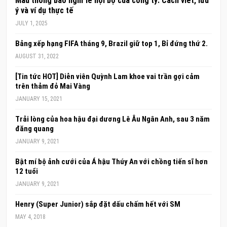
Mẫu thông báo nghỉ lễ nội bộ của công ty: Cách viết, lưu
ý và ví dụ thực tế
JULY 1, 2025
Bảng xếp hạng FIFA tháng 9, Brazil giữ top 1, Bỉ đứng thứ 2.
AUGUST 31, 2022
[Tin tức HOT] Diễn viên Quỳnh Lam khoe vai trần gợi cảm
trên thảm đỏ Mai Vàng
JANUARY 15, 2021
Trải lòng của hoa hậu đại dương Lê Âu Ngân Anh, sau 3 năm
đăng quang
JANUARY 9, 2021
Bật mí bộ ảnh cưới của Á hậu Thúy An với chồng tiến sĩ hơn
12 tuổi
JANUARY 9, 2021
Henry (Super Junior) sắp đặt dấu chấm hết với SM
MAY 4, 2018