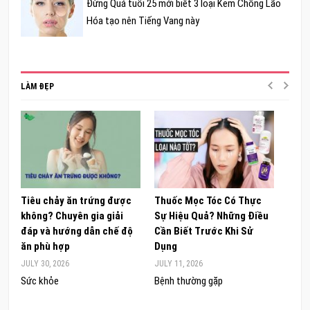
Đừng Quá tuổi 25 mới biết 3 loại Kem Chống Lão
Hóa tạo nên Tiếng Vang này
LÀM ĐẸP
Tiêu chảy ăn trứng được
Thuốc Mọc Tóc Có Thực
Khám
không? Chuyên gia giải
Sự Hiệu Quả? Những Điều
Sâm 
đáp và hướng dẫn chế độ
Cần Biết Trước Khi Sử
ong 
ăn phù hợp
Dụng
đúng
JULY 30, 2026
JULY 11, 2026
JUNE 
Sức khỏe
Bệnh thường gặp
Sức 