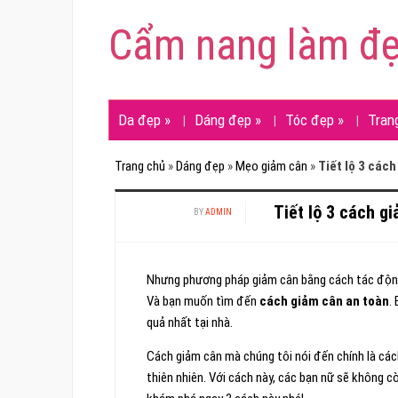
Cẩm nang làm đ
Da đẹp
»
Dáng đẹp
»
Tóc đẹp
»
Tran
Trang chủ
»
Dáng đẹp
»
Mẹo giảm cân
»
Tiết lộ 3 các
Tiết lộ 3 cách g
BY
ADMIN
Nhưng phương pháp giảm cân bằng cách tác động 
Và bạn muốn tìm đến
cách giảm cân an toàn
.
quả nhất tại nhà.
Cách giảm cân mà chúng tôi nói đến chính là các
thiên nhiên. Với cách này, các bạn nữ sẽ không 