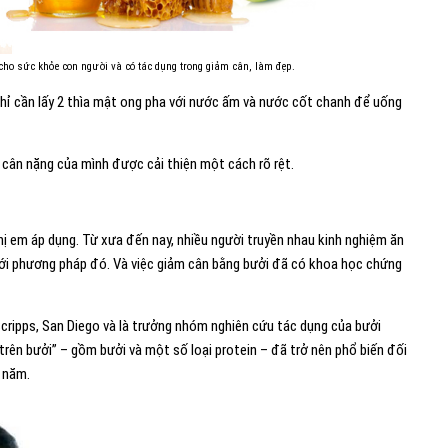
 cho sức khỏe con người và có tác dụng trong giảm cân, làm đẹp.
hỉ cần lấy 2 thìa mật ong pha với nước ấm và nước cốt chanh để uống
y cân nặng của mình được cải thiện một cách rõ rệt.
ị em áp dụng. Từ xưa đến nay, nhiều người truyền nhau kinh nghiệm ăn
với phương pháp đó. Và việc giảm cân bằng bưởi đã có khoa học chứng
 Scripps, San Diego và là trưởng nhóm nghiên cứu tác dụng của bưởi
 trên bưởi” – gồm bưởi và một số loại protein – đã trở nên phổ biến đối
u năm.