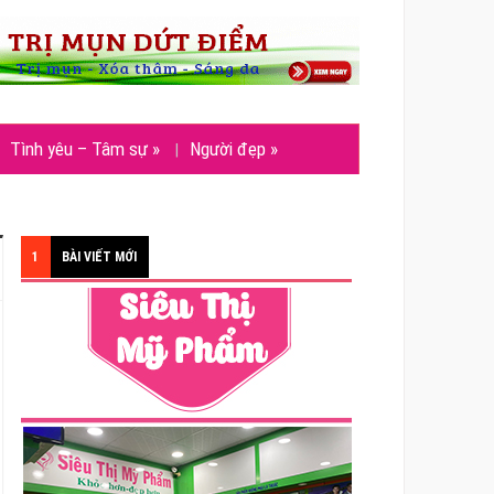
Tình yêu – Tâm sự
»
Người đẹp
»
1
BÀI VIẾT MỚI