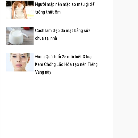
Người mập nên mặc áo màu gì để
trông thật ốm
Cách làm đẹp da mặt bằng sữa
chua tại nhà
Đừng Quá tuổi 25 mới biết 3 loại
Kem Chống Lão Hóa tạo nên Tiếng
Vang này