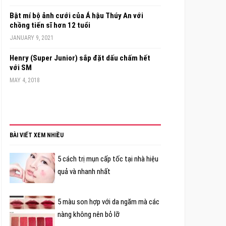
Bật mí bộ ảnh cưới của Á hậu Thúy An với
chồng tiến sĩ hơn 12 tuổi
JANUARY 9, 2021
Henry (Super Junior) sắp đặt dấu chấm hết
với SM
MAY 4, 2018
BÀI VIẾT XEM NHIỀU
5 cách trị mụn cấp tốc tại nhà hiệu
quả và nhanh nhất
5 màu son hợp với da ngăm mà các
nàng không nên bỏ lỡ