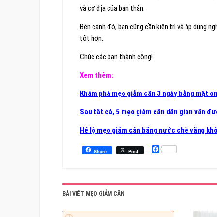
và cơ địa của bản thân.
Bên cạnh đó, bạn cũng cần kiên trì và áp dụng n
tốt hơn.
Chúc các bạn thành công!
Xem thêm:
Khám phá mẹo giảm cân 3 ngày bằng mật on
Sau tất cả, 5 mẹo giảm cân dân gian vẫn đ
Hé lộ mẹo giảm cân bằng nước chè vằng khô
Facebook
Share
Post
BÀI VIẾT MẸO GIẢM CÂN