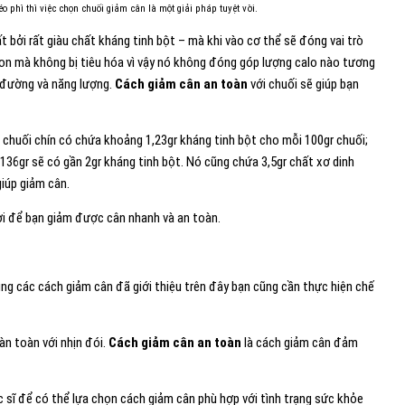
o phì thì việc chọn chuối giảm cân là một giải pháp tuyệt vời.
 bởi rất giàu chất kháng tinh bột – mà khi vào cơ thể sẽ đóng vai trò
on mà không bị tiêu hóa vì vậy nó không đóng góp lượng calo nào tương
 đường và năng lượng.
Cách giảm cân an toàn
với chuối sẽ giúp bạn
chuối chín có chứa khoảng 1,23gr kháng tinh bột cho mỗi 100gr chuối;
 136gr sẽ có gần 2gr kháng tinh bột. Nó cũng chứa 3,5gr chất xơ dinh
giúp giảm cân.
vời để bạn giảm được cân nhanh và an toàn.
ụng các cách giảm cân đã giới thiệu trên đây bạn cũng cần thực hiện chế
àn toàn với nhịn đói.
Cách giảm cân an toàn
là cách giảm cân đảm
c sĩ để có thể lựa chọn cách giảm cân phù hợp với tình trạng sức khỏe