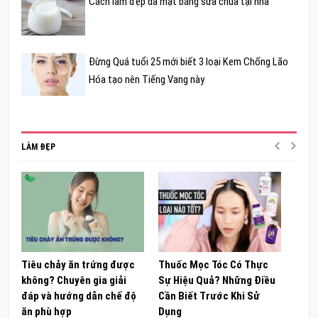
Cách làm đẹp da mặt bằng sữa chua tại nhà
Đừng Quá tuổi 25 mới biết 3 loại Kem Chống Lão
Hóa tạo nên Tiếng Vang này
LÀM ĐẸP
Tiêu chảy ăn trứng được
Thuốc Mọc Tóc Có Thực
Khám
không? Chuyên gia giải
Sự Hiệu Quả? Những Điều
Sâm 
đáp và hướng dẫn chế độ
Cần Biết Trước Khi Sử
ong 
ăn phù hợp
Dụng
đúng