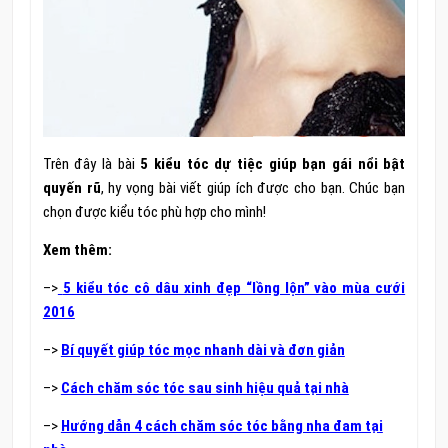
Trên đây là bài
5 kiểu tóc dự tiệc giúp bạn gái nổi bật
quyến rũ
, hy vọng bài viết giúp ích được cho bạn. Chúc bạn
chọn được kiểu tóc phù hợp cho mình!
Xem thêm:
–>
5 kiểu tóc cô dâu xinh đẹp “lồng lộn” vào mùa cưới
2016
–>
Bí quyết giúp tóc mọc nhanh dài và đơn giản
–>
Cách chăm sóc tóc sau sinh hiệu quả tại nhà
–>
Hướng dẫn 4 cách chăm sóc tóc bằng nha đam tại