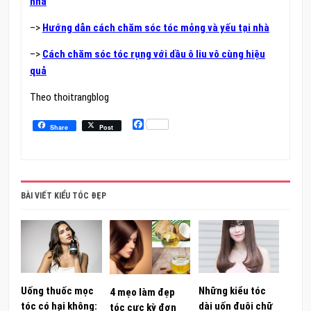
nhà
–>
Hướng dẫn cách chăm sóc tóc mỏng và yếu tại nhà
–>
Cách chăm sóc tóc rụng với dầu ô liu vô cùng hiệu
quả
Theo thoitrangblog
Facebook
Share
Post
BÀI VIẾT KIỂU TÓC ĐẸP
Uống thuốc mọc
Những kiểu tóc
4 mẹo làm đẹp
tóc có hại không:
dài uốn đuôi chữ
tóc cực kỳ đơn