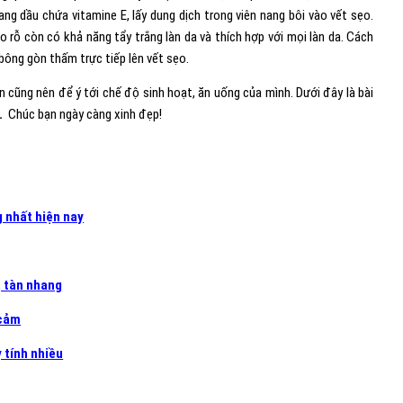
ang dầu chứa vitamine E, lấy dung dịch trong viên nang bôi vào vết sẹo.
o rỗ còn có khả năng tẩy trắng làn da và thích hợp với mọi làn da. Cách
bông gòn thấm trực tiếp lên vết sẹo.
n cũng nên để ý tới chế độ sinh hoạt, ăn uống của mình. Dưới đây là bài
.
Chúc bạn ngày càng xinh đẹp!
 nhất hiện nay
, tàn nhang
 cảm
 tính nhiều