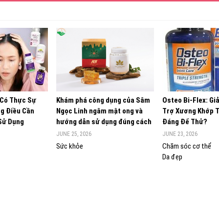
 Có Thực Sự
Khám phá công dụng của Sâm
Osteo Bi-Flex: Gi
g Điều Cần
Ngọc Linh ngâm mật ong và
Trợ Xương Khớp 
 Sử Dụng
hướng dẫn sử dụng đúng cách
Đáng Để Thử?
JUNE 25, 2026
JUNE 23, 2026
Sức khỏe
Chăm sóc cơ thể
Da đẹp