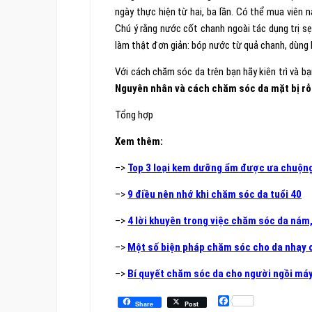
ngày thực hiện từ hai, ba lần. Có thể mua viên n
Chú ý rằng nước cốt chanh ngoài tác dụng trị sẹ
làm thật đơn giản: bóp nước từ quả chanh, dùng 
Với cách chăm sóc da trên bạn hãy kiên trì và bạ
Nguyên nhân và cách chăm sóc da mặt bị rỗ
Tổng hợp
Xem thêm:
–>
Top 3 loại kem dưỡng ẩm được ưa chuộng
–>
9 điều nên nhớ khi chăm sóc da tuổi 40
–>
4 lời khuyên trong việc chăm sóc da nám
–>
Một số biện pháp chăm sóc cho da nhạy
–>
Bí quyết chăm sóc da cho người ngồi máy
Facebook
Share
Post