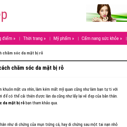
ẹp
g điểm
»
Thời trang
»
Mỹ phẩm
»
Cẩm nang sức khỏe
»
h chăm sóc da mặt bị rỗ
cách chăm sóc da mặt bị rỗ
ên khuôn mặt ưa nhìn, làm kém mất mỹ quan cũng như làm bạn tự ti với
ời để có thể cải thiện được làn da cũng như lấy lại vẻ đẹp của bản thân.
 da mặt bị rỗ
bạn tham khảo qua.
nhân như di chứng của mụn trứng cá, hay di chứng sau một tai nạn nhỏ