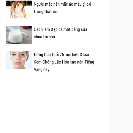
Người mập nên mặc áo màu gì để
trông thật ốm
Cách làm đẹp da mặt bằng sữa
chua tại nhà
Đừng Quá tuổi 25 mới biết 3 loại
Kem Chống Lão Hóa tạo nên Tiếng
Vang này