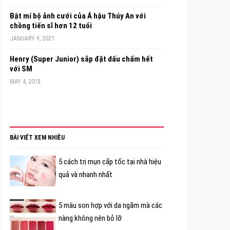
Bật mí bộ ảnh cưới của Á hậu Thúy An với
chồng tiến sĩ hơn 12 tuổi
JANUARY 9, 2021
Henry (Super Junior) sắp đặt dấu chấm hết
với SM
MAY 4, 2018
BÀI VIẾT XEM NHIỀU
5 cách trị mụn cấp tốc tại nhà hiệu
quả và nhanh nhất
5 màu son hợp với da ngăm mà các
nàng không nên bỏ lỡ