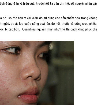
 cách đúng đắn và hiệu quả, trước hết ta cần tìm hiểu rõ nguyên nhân gây
a nó. Có thể nêu ra vài ví dụ: do sử dụng các sản phẩm hóa trang không
 ngột, do áp lực cuộc sống quá lớn, do hút thuốc và uống rượu nhiều,
học, bị táo bón… Quá nhiều nguyên nhân như thế thì cách khắc phục thế