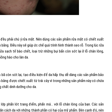
 đều phải chú ý rửa mặt. Nên dùng các sản phẩm rửa mặt có chiết xuất
bằng. Điều này sẽ giúp ức chế quá trình hình thành sẹo rỗ. Trong lúc rửa
 sạch tế bào chết, loại trừ những bụi bẩn còn sót lại ở lỗ chân lông,
hồng hào cho làn da.
n bã còn sót lại, tạo điều kiện để da hấp thụ dễ dàng các sản phẩm bảo
ân bằng được chiết xuất từ trái cây vì trong những sản phẩm này có chứa
g chất dinh dưỡng cho da.
 lớp phấn lót trang điểm, phấn má… với lỗ chân lông của bạn. Các sản
ăn cách da với những thành phần có hại của mỹ phẩm. Bên cạnh đó, nên