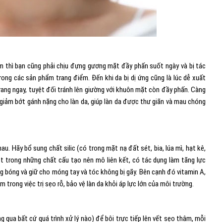
ểm thì bạn cũng phải chịu đựng gương mặt đầy phấn suốt ngày và bị tác
ong các sản phẩm trang điểm. Đến khi da bị dị ứng cũng là lúc dễ xuất
y trang ngay, tuyệt đối tránh lên giường với khuôn mặt còn đầy phấn. Càng
giảm bớt gánh nặng cho làn da, giúp làn da được thư giãn và mau chóng
u. Hãy bổ sung chất silic (có trong mặt nạ đất sét, bia, lúa mì, hạt kê,
ột trong những chất cấu tạo nên mô liên kết, có tác dụng làm tăng lực
ng bóng và giữ cho móng tay và tóc không bị gãy. Bên cạnh đó vitamin A,
 trong việc trị sẹo rỗ, bảo vệ làn da khỏi áp lực lớn của môi trường.
g qua bất cứ quá trình xử lý nào) để bôi trực tiếp lên vết sẹo thâm, mỗi