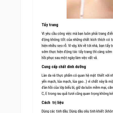
Tẩy trang
Vì yêu cầu công việc mà bạn luôn phải trang đi
động không tốt của những chất kích thích có tr
hiện nhiều sẹo rỗ. Vì vậy, khi về tới nhà, bạn tẩ
sớm thực hiện động tác tẩy trang thì càng sớm 
hồi phục sau một ngày làm việc vất vả.
Cung cấp chất dinh dưỡng
Làn da và thực phẩm có quan hệ mật thiết với nha
yến mạch, lúa mạch, lúa gạo…) vì chất này là m
đàn hồi của lớp biểu bì, giữ da luôn mềm mại, că
C, E trong rau quả tươi cũng quan trọng không kém
Cách trị liệu
Dùng các tinh dầu: Dùng dầu oliu tinh khiết (khôn