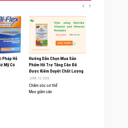
ải Pháp Hỗ
Hướng Dẫn Chọn Mua Sản
Choline Alfoscerate
Từ Mỹ Có
Phẩm Hỗ Trợ Tăng Cân Đã
Hiểu Về Công Dụng,
Được Kiểm Duyệt Chất Lượng
Và Lưu Ý Quan Trọn
JUNE 10, 2026
JUNE 9, 2026
Chăm sóc cơ thể
Chăm sóc cơ thể
Mẹo giảm cân
Sức khỏe