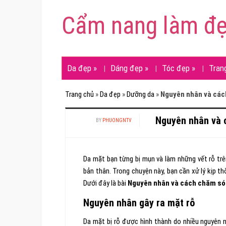
Cẩm nang làm đ
Da đẹp
»
Dáng đẹp
»
Tóc đẹp
»
Tran
Trang chủ
»
Da đẹp
»
Dưỡng da
»
Nguyên nhân và các
Nguyên nhân và 
BY
PHUONGNTV
Da mặt bạn từng bị mụn và làm những vết rỗ tr
bản thân. Trong chuyện này, bạn cần xử lý kịp th
Dưới đây là bài
Nguyên nhân và cách chăm sóc
Nguyên nhân gây ra mặt rỗ
Da mặt bị rỗ được hình thành do nhiều nguyên 