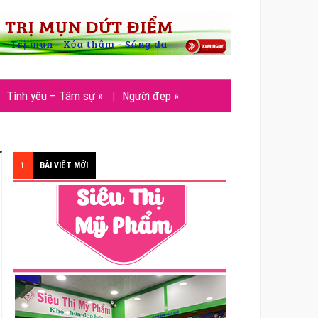
Tình yêu – Tâm sự
»
Người đẹp
»
1
BÀI VIẾT MỚI